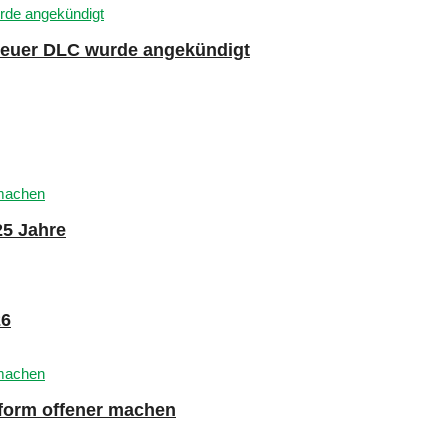
 neuer DLC wurde angekündigt
25 Jahre
26
tform offener machen