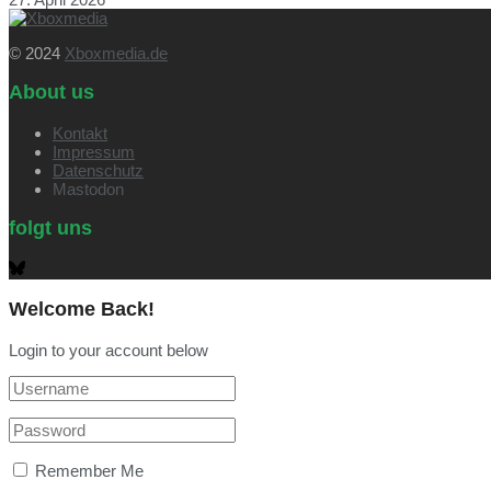
© 2024
Xboxmedia.de
About us
Kontakt
Impressum
Datenschutz
Mastodon
folgt uns
Welcome Back!
Login to your account below
Remember Me