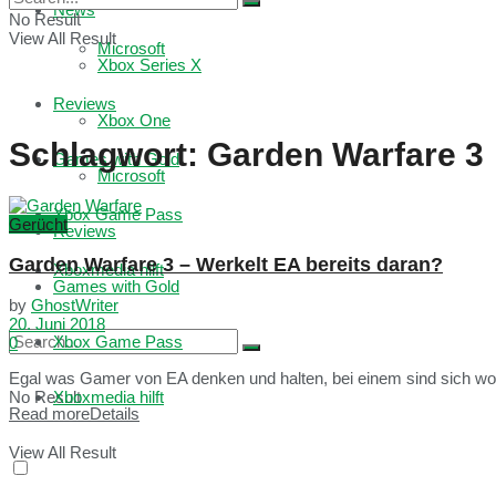
News
No Result
View All Result
Microsoft
Xbox Series X
Reviews
Xbox One
Schlagwort:
Garden Warfare 3
Games with Gold
Microsoft
Xbox Game Pass
Gerücht
Reviews
Garden Warfare 3 – Werkelt EA bereits daran?
Xboxmedia hilft
Games with Gold
by
GhostWriter
20. Juni 2018
Xbox Game Pass
0
Egal was Gamer von EA denken und halten, bei einem sind sich wohl 
No Result
Xboxmedia hilft
Read more
Details
View All Result