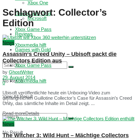
Xbox One
Schlagwort:
Collector’s
Games with Gold
Microsoft
Edition
Xbox Game Pass
Reviews
News
Xboxmedia hilft
Games with Gold
Assassin‘s Creed Unity – Ubisoft packt die
Collectors Edition aus
Xbox Game Pass
by
GhostWriter
29. August 2014
No Result
Xboxmedia hilft
0
Ubisoft veröffentlichte heute ein Unboxing-Video zum
View All Result
umfangreichen Guillotine Collector’s Case für Assassin’s Creed
Unity, das sämtliche Inhalte im Detail zeigt. ...
Read more
Details
News
No Result
The Witcher 3: Wild Hunt – Mächtige Collectors