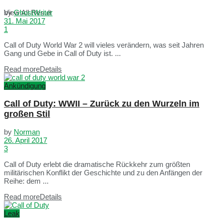
View All Result
by
GhostWriter
31. Mai 2017
1
Call of Duty World War 2 will vieles verändern, was seit Jahren
Gang und Gebe in Call of Duty ist. ...
Read more
Details
Ankündigung
Call of Duty: WWII – Zurück zu den Wurzeln im
großen Stil
by
Norman
26. April 2017
3
Call of Duty erlebt die dramatische Rückkehr zum größten
militärischen Konflikt der Geschichte und zu den Anfängen der
Reihe: dem ...
Read more
Details
Leak