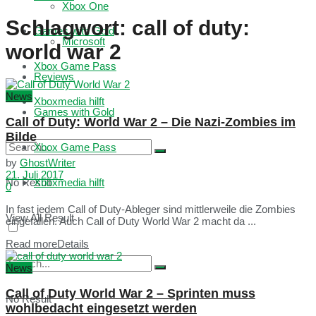
Xbox One
Schlagwort:
call of duty:
Games with Gold
Microsoft
world war 2
Xbox Game Pass
Reviews
News
Xboxmedia hilft
Games with Gold
Call of Duty: World War 2 – Die Nazi-Zombies im
Bilde
Xbox Game Pass
by
GhostWriter
21. Juli 2017
No Result
Xboxmedia hilft
0
In fast jedem Call of Duty-Ableger sind mittlerweile die Zombies
View All Result
eingefallen. Auch Call of Duty World War 2 macht da ...
Read more
Details
News
Call of Duty World War 2 – Sprinten muss
No Result
wohlbedacht eingesetzt werden