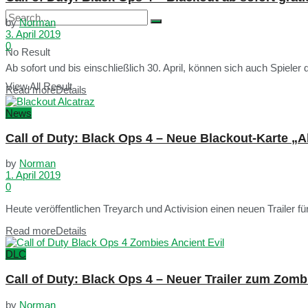
by
Norman
3. April 2019
0
No Result
Ab sofort und bis einschließlich 30. April, können sich auch Spieler d
View All Result
Read more
Details
News
Call of Duty: Black Ops 4 – Neue Blackout-Karte „Al
by
Norman
1. April 2019
0
Heute veröffentlichen Treyarch und Activision einen neuen Trailer fü
Read more
Details
DLC
Call of Duty: Black Ops 4 – Neuer Trailer zum Zombi
by
Norman