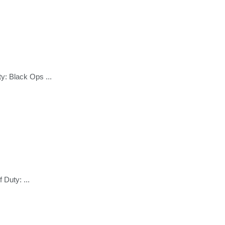
y: Black Ops ...
 Duty: ...