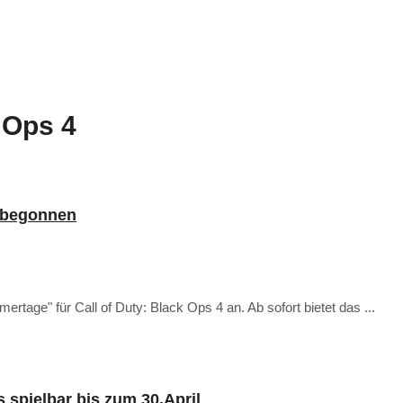
 Ops 4
n begonnen
age" für Call of Duty: Black Ops 4 an. Ab sofort bietet das ...
s spielbar bis zum 30.April