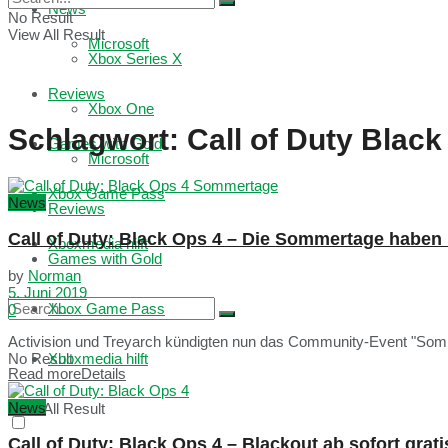
News
No Result
View All Result
Microsoft
Xbox Series X
Reviews
Xbox One
Schlagwort:
Call of Duty Black
Games with Gold
Microsoft
Xbox Game Pass
News
Reviews
Call of Duty: Black Ops 4 – Die Sommertage habe
Xboxmedia hilft
Games with Gold
by
Norman
5. Juni 2019
Xbox Game Pass
0
Activision und Treyarch kündigten nun das Community-Event "Sommert
No Result
Xboxmedia hilft
Read more
Details
News
View All Result
Call of Duty: Black Ops 4 – Blackout ab sofort grati