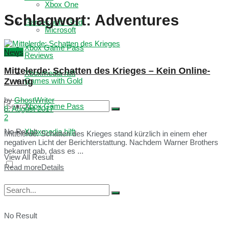
Xbox One
Schlagwort:
Adventures
Games with Gold
Microsoft
Xbox Game Pass
News
Reviews
Mittelerde: Schatten des Krieges – Kein Online-
Xboxmedia hilft
Zwang
Games with Gold
by
GhostWriter
Xbox Game Pass
8. August 2017
2
No Result
Xboxmedia hilft
Mittelerde: Schatten des Krieges stand kürzlich in einem eher
negativen Licht der Berichterstattung. Nachdem Warner Brothers
bekannt gab, dass es ...
View All Result
Read more
Details
No Result