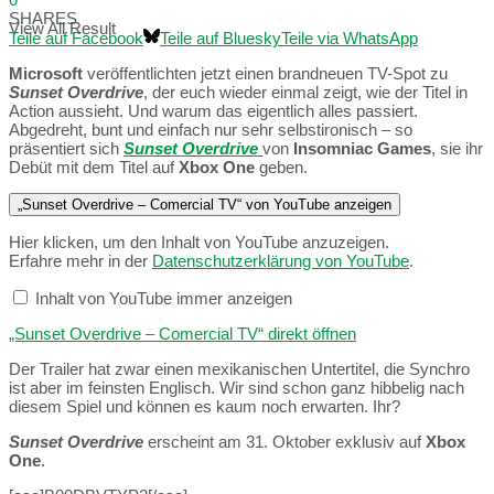
SHARES
View All Result
Teile auf Facebook
Teile auf Bluesky
Teile via WhatsApp
Microsoft
veröffentlichten jetzt einen brandneuen TV-Spot zu
Sunset Overdrive
, der euch wieder einmal zeigt, wie der Titel in
Action aussieht. Und warum das eigentlich alles passiert.
Abgedreht, bunt und einfach nur sehr selbstironisch – so
präsentiert sich
Sunset Overdrive
von
Insomniac Games
, sie ihr
Debüt mit dem Titel auf
Xbox One
geben.
„Sunset Overdrive – Comercial TV“ von YouTube anzeigen
Hier klicken, um den Inhalt von YouTube anzuzeigen.
Erfahre mehr in der
Datenschutzerklärung von YouTube
.
Inhalt von YouTube immer anzeigen
„Sunset Overdrive – Comercial TV“ direkt öffnen
Der Trailer hat zwar einen mexikanischen Untertitel, die Synchro
ist aber im feinsten Englisch. Wir sind schon ganz hibbelig nach
diesem Spiel und können es kaum noch erwarten. Ihr?
Sunset
Overdrive
erscheint am 31. Oktober exklusiv auf
Xbox
One
.