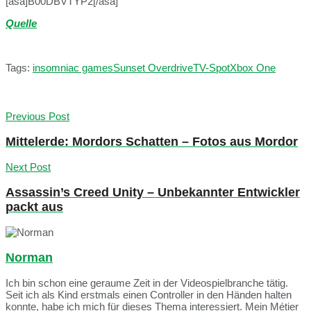
[asa]B00DBVTYP2[/asa]
Quelle
Tags:
insomniac games
Sunset Overdrive
TV-Spot
Xbox One
Previous Post
Mittelerde: Mordors Schatten – Fotos aus Mordor
Next Post
Assassin’s Creed Unity – Unbekannter Entwickler
packt aus
Norman
Ich bin schon eine geraume Zeit in der Videospielbranche tätig.
Seit ich als Kind erstmals einen Controller in den Händen halten
konnte, habe ich mich für dieses Thema interessiert. Mein Métier