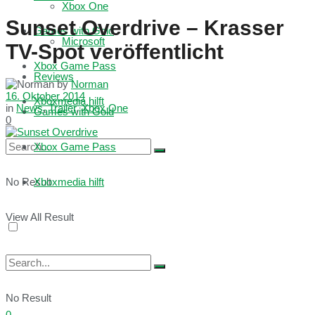
Xbox One
Sunset Overdrive – Krasser
Games with Gold
Microsoft
TV-Spot veröffentlicht
Xbox Game Pass
Reviews
by
Norman
16. Oktober 2014
Xboxmedia hilft
in
News
,
Trailer
,
Xbox One
Games with Gold
0
Xbox Game Pass
No Result
Xboxmedia hilft
View All Result
No Result
0