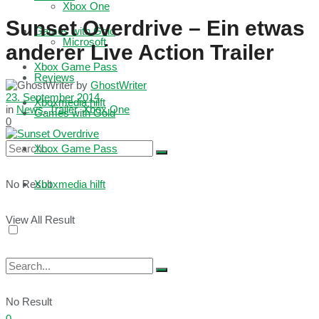
Xbox One
Sunset Overdrive – Ein etwas
Games with Gold
Microsoft
anderer Live Action Trailer
Xbox Game Pass
Reviews
by
GhostWriter
23. September 2014
Xboxmedia hilft
in
News
,
Trailer
,
Xbox One
Games with Gold
0
Xbox Game Pass
No Result
Xboxmedia hilft
View All Result
No Result
0