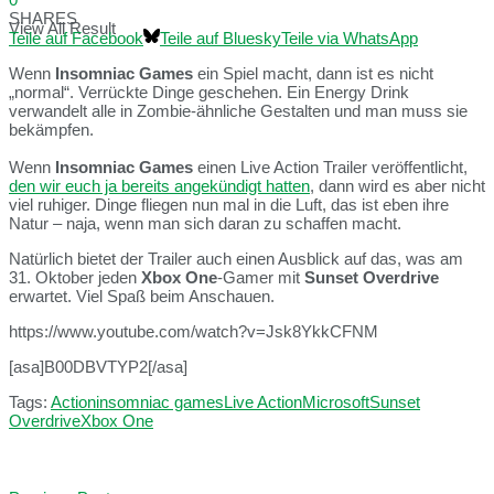
SHARES
View All Result
Teile auf Facebook
Teile auf Bluesky
Teile via WhatsApp
Wenn
Insomniac Games
ein Spiel macht, dann ist es nicht
„normal“. Verrückte Dinge geschehen. Ein Energy Drink
verwandelt alle in Zombie-ähnliche Gestalten und man muss sie
bekämpfen.
Wenn
Insomniac Games
einen Live Action Trailer veröffentlicht,
den wir euch ja bereits angekündigt hatten
, dann wird es aber nicht
viel ruhiger. Dinge fliegen nun mal in die Luft, das ist eben ihre
Natur – naja, wenn man sich daran zu schaffen macht.
Natürlich bietet der Trailer auch einen Ausblick auf das, was am
31. Oktober jeden
Xbox One
-Gamer mit
Sunset Overdrive
erwartet. Viel Spaß beim Anschauen.
https://www.youtube.com/watch?v=Jsk8YkkCFNM
[asa]B00DBVTYP2[/asa]
Tags:
Action
insomniac games
Live Action
Microsoft
Sunset
Overdrive
Xbox One