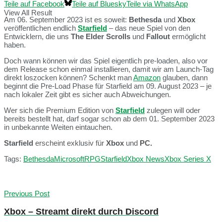
Teile auf Facebook
Teile auf Bluesky
Teile via WhatsApp
View All Result
Am 06. September 2023 ist es soweit:
Bethesda
und
Xbox
veröffentlichen endlich
Starfield
– das neue Spiel von den
Entwicklern, die uns
The Elder Scrolls
und
Fallout
ermöglicht
haben.
Doch wann können wir das Spiel eigentlich pre-loaden, also vor
dem Release schon einmal installieren, damit wir am Launch-Tag
direkt loszocken können? Schenkt man
Amazon
glauben, dann
beginnt die Pre-Load Phase für Starfield am 09. August 2023 – je
nach lokaler Zeit gibt es sicher auch Abweichungen.
Wer sich die Premium Edition von
Starfield
zulegen will oder
bereits bestellt hat, darf sogar schon ab dem 01. September 2023
in unbekannte Weiten eintauchen.
Starfield
erscheint exklusiv für
Xbox
und
PC.
Tags:
Bethesda
Microsoft
RPG
Starfield
Xbox News
Xbox Series X
Previous Post
Xbox – Streamt direkt durch Discord