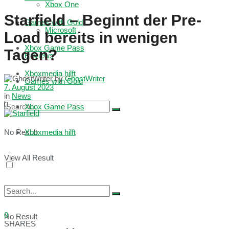
Xbox One
Starfield – Beginnt der Pre-
Games with Gold
Microsoft
Load bereits in wenigen
Xbox Game Pass
Tagen?
Reviews
Xboxmedia hilft
by
GhostWriter
Games with Gold
7. August 2023
in
News
0
Xbox Game Pass
No Result
Xboxmedia hilft
View All Result
0
No Result
SHARES