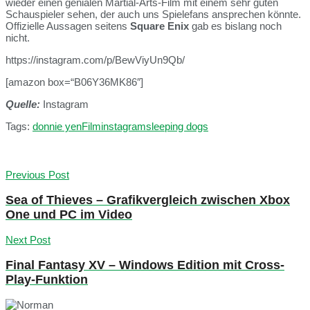
wieder einen genialen Martial-Arts-Film mit einem sehr guten
Schauspieler sehen, der auch uns Spielefans ansprechen könnte.
Offizielle Aussagen seitens
Square Enix
gab es bislang noch
nicht.
https://instagram.com/p/BewViyUn9Qb/
[amazon box=“B06Y36MK86″]
Quelle:
Instagram
Tags:
donnie yen
Film
instagram
sleeping dogs
Previous Post
Sea of Thieves – Grafikvergleich zwischen Xbox
One und PC im Video
Next Post
Final Fantasy XV – Windows Edition mit Cross-
Play-Funktion