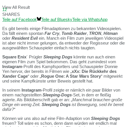
View All Result
12
SHARES
Teile auf Facebook
Teile auf Bluesky
Teile via WhatsApp
Es gibt bereits einige Filmadaptionen zu bekannten Videospielen.
Da fällt einem spontan
Far Cry
,
Tomb Raider
,
TRON
,
Hitman
oder
Resident Evi
l
ein. Manch ein Film zum jeweiligen Videospiel
ist aber nicht immer gelungen, da entweder der Regisseur oder die
ausgewählten Schauspieler einfach nichts taugten.
Square Enix
´ Prügler
Sleeping Dogs
könnte nun auch einen
eigenen Film zum Spiel bekommen. Das geht zumindest vom
Instagram
-Profil des Kampfsportlers und Schauspieler Donnie
Yen hervor, der bereits in Filmen wie „
xXx: Die Rückkehr des
Xander Cage
“ oder „
Rogue One: A Star Wars Story
“ mitgewirkt
und seine Kampfkünste unter Beweis gestellt hat.
In seinem
Instagram
-Profil zeigte er nämlich ein paar Bilder von
einem nachgestellten
Sleeping-Dogs
-Set, in dem er fleißig
agierte. Als Bildüberschrift gab er an: „
Manchmal brauchen große
Dinge ein wenig Zeit.
Sleeping Dogs
ist Bewegung, seid ihr bereit
dafür?
“
Können wir uns also auf eine Film-Adaption von
Sleeping Dogs
freuen? Toll wäre es schon, denn dann würden wir endlich mal