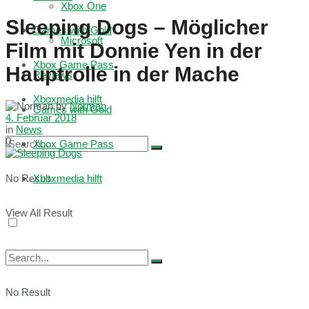
Xbox One
Sleeping Dogs – Möglicher
Games with Gold
Microsoft
Film mit Donnie Yen in der
Xbox Game Pass
Hauptrolle in der Mache
Reviews
Xboxmedia hilft
by
Norman
Games with Gold
4. Februar 2018
in
News
0
Xbox Game Pass
No Result
Xboxmedia hilft
View All Result
No Result