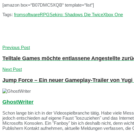
[amazon box=“B07DMC5XQB“ template=“list“]
Tags:
fromsoftware
RPG
Sekiro: Shadows Die Twice
Xbox One
Previous Post
Telltale Games möchte entlassene Angestellte zurüc
Next Post
Jump Force – Ein neuer Gameplay-Trailer von Yugi
GhostWriter
Schon lange bin ich in der Videospielbranche tätig. Habe viele Me
jedoch entschieden auf eigene Faust "loszuziehen" und das Intern
Microsofts Konsolen. Ein "Fanboy" bin ich deshalb nicht, denn wich
Publishern Kontakt aufnehmen, aktuelle Meldungen verfassen, die 