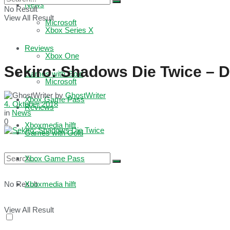
News
No Result
View All Result
Microsoft
Xbox Series X
Reviews
Xbox One
Sekiro: Shadows Die Twice – Di
Games with Gold
Microsoft
by
GhostWriter
Xbox Game Pass
4. Oktober 2018
Reviews
in
News
0
Xboxmedia hilft
Games with Gold
Xbox Game Pass
No Result
Xboxmedia hilft
View All Result