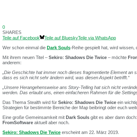
0
SHARES
Teile auf Facebook
Teile auf Bluesky
Teile via WhatsApp
Wer schon einmal die
Dark Souls
-Reihe gespielt hat, wird wissen, 
Mit ihrem neuen Titel –
Sekiro: Shadows Die Twice
– möchte
Fro
anderem:
„Die Geschichte hat immer noch dieses fragmentierte Element an sic
dass es sich nicht sehr ändern wird, was diesen Aspekt betrifft.“
„Unsere Herangehensweise ans Story-Telling hat sich nicht veränder
werden. Das erlaubt uns, einen einfacheren Rahmen für die Settings 
Das Thema Stealth wird für
Sekiro: Shadows Die Twice
ein wichti
Strategien für bestimmte Bereiche der Map beibringt oder euch weite
Eine große Gemeinsamkeit mit
Dark Souls
gibt es aber dann doch:
FromSoftware
aktuell aber noch.
Sekiro: Shadows Die Twice
erscheint am 22. März 2019.