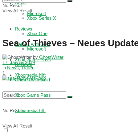
News
No Result
View All Result
Microsoft
Xbox Series X
Reviews
Xbox One
Sea of Thieves – Neues Update 
Games with Gold
Microsoft
by
GhostWriter
Xbox Game Pass
17. Januar 2019
Reviews
in
News
,
Trailer
1
Xboxmedia hilft
Games with Gold
Xbox Game Pass
No Result
Xboxmedia hilft
View All Result