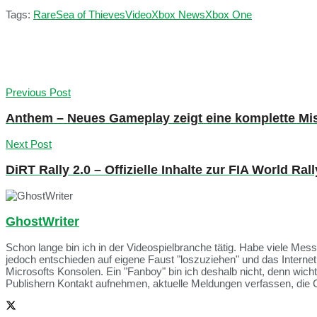
Tags:
Rare
Sea of Thieves
Video
Xbox News
Xbox One
Previous Post
Anthem – Neues Gameplay zeigt eine komplette Mi
Next Post
DiRT Rally 2.0 – Offizielle Inhalte zur FIA World Ral
GhostWriter
Schon lange bin ich in der Videospielbranche tätig. Habe viele Me
jedoch entschieden auf eigene Faust "loszuziehen" und das Intern
Microsofts Konsolen. Ein "Fanboy" bin ich deshalb nicht, denn wich
Publishern Kontakt aufnehmen, aktuelle Meldungen verfassen, die 