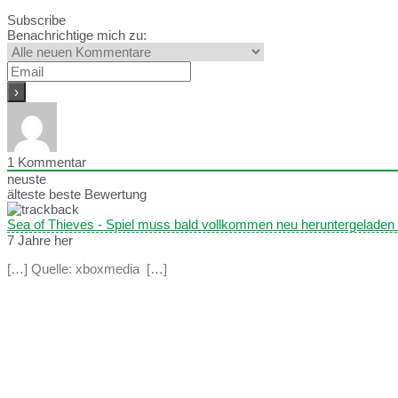
Subscribe
Benachrichtige mich zu:
1
Kommentar
neuste
älteste
beste Bewertung
Sea of Thieves - Spiel muss bald vollkommen neu heruntergelad
7 Jahre her
[…] Quelle: xboxmedia […]