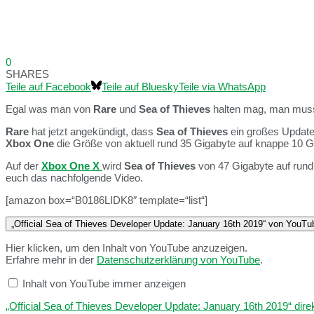
0
SHARES
Teile auf Facebook
Teile auf Bluesky
Teile via WhatsApp
Egal was man von
Rare
und
Sea of Thieves
halten mag, man muss
Rare
hat jetzt angekündigt, dass
Sea of Thieves
ein großes Update 
Xbox One
die Größe von aktuell rund 35 Gigabyte auf knappe 10 G
Auf der
Xbox One X
wird
Sea of Thieves
von 47 Gigabyte auf rund
euch das nachfolgende Video.
[amazon box=“B0186LIDK8″ template=“list“]
„Official Sea of Thieves Developer Update: January 16th 2019“ von YouT
Hier klicken, um den Inhalt von YouTube anzuzeigen.
Erfahre mehr in der
Datenschutzerklärung von YouTube
.
Inhalt von YouTube immer anzeigen
„Official Sea of Thieves Developer Update: January 16th 2019“ direk