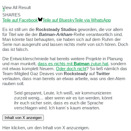
View All Result
3
SHARES
Teile auf Facebook
Teile auf Bluesky
Teile via WhatsApp
Es ist still um die
Rocksteady Studios
geworden, die vor allem
für Titel wie die der
Batman-Arkham
-Reihe verantwortlich sind.
Man könnte fast behaupten, sie haben sich auf dem Ruhm der
Serie nun ausgeruht und lassen nichts mehr von sich hören. Doch
das ist falsch.
Die Entwicklerschmiede hat bereits weitere Projekte in Planung
und man munkelt,
dass es nichts mit
Batman
zutun hat
, sondern
mit etwas komplett Neuem.
Oder doch nicht
? So ließ nämlich das
Team-Mitglied Gaz Deaves von
Rocksteady
auf
Twitter
verlauten, dass man bereits an etwas arbeite, was uns den Atem
rauben soll.
Seid gespannt, Leute. Ich weiß, wir kommunizieren
zurzeit wenig… aber wenn wir es tun werden, könnt
ihr euch sicher sein, dass es euch die Sprache
verschlagen wird. Ich kann´s kaum erwarten.
Inhalt von X anzeigen
Hier klicken, um den Inhalt von X anzuzeigen.