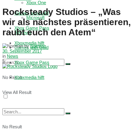
Xbox One
Rocksteady Studios – „Was
Games with Gold
Microsoft
wir als nächstes präsentieren,
Xbox Game Pass
raubt euch den Atem“
Reviews
Xboxmedia hilft
by
Norman
Games with Gold
30. September 2017
in
News
1
Xbox Game Pass
No Result
Xboxmedia hilft
View All Result
No Result