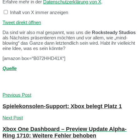
Erfahre mehr in der
Datenschutzerklärung von X
.
Inhalt von X immer anzeigen
Tweet direkt öffnen
Da sind wir also mal gespannt, was uns die
Rocksteady Studios
als Nächstes präsentieren möchten und vor allem, wie „mind-
blowing“ das Ganze dann letztendlich sein wird. Habt ihr vielleicht
eine Idee, was es sein könnte?
[amazon box=“B072HHD41X“]
Quelle
Previous Post
Spielekonsolen-Support: Xbox belegt Platz 1
Next Post
Xbox One Dashboard – Preview Update Alpha-
Ring 1710: Weitere Fehler behoben