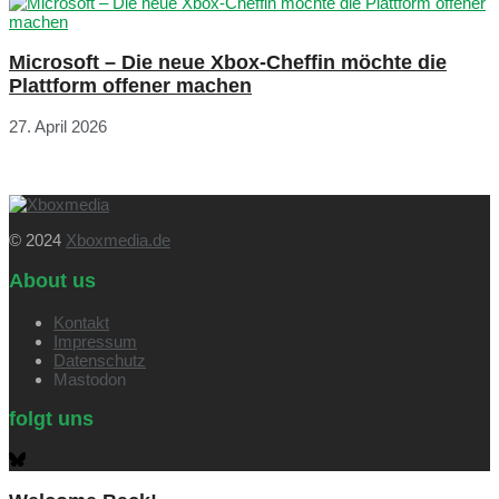
Microsoft – Die neue Xbox-Cheffin möchte die
Plattform offener machen
27. April 2026
© 2024
Xboxmedia.de
About us
Kontakt
Impressum
Datenschutz
Mastodon
folgt uns