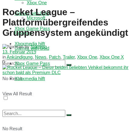
Xbox One
Rocket League –
Games with Gold
Microsoft
Plattformübergreifendes
Xbox Game Pass
Gruppensystem angekündigt
Reviews
Xboxmedia hilft
by
Norman
Games with Gold
13. Februar 2019
in
Ankündigung
,
News
,
Patch
,
Trailer
,
Xbox One
,
Xbox One X
0
Xbox Game Pass
No Result
Xboxmedia hilft
View All Result
No Result