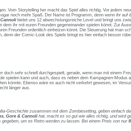
en. Vom Storytelling her macht das Spiel alles richtig. Vor jedem neu
 sogar noch mehr Spaß. Der Name ist Programm, denn wenn ihr auf die
 Cannoli
bietet uns 12 abwechslungsreiche Level und bringt uns zw
n dem ihr mit euren Freunden gegeneinander spielen könnt. Zur Ausw
ren Freunden ordentlich einheizen könnt. Die Steuerung hat man schnel
ein, denn der Comic-Look des Spiels bringt es hier einfach besser rüb
er doch sehr schnell durchgespielt, gerade, wenn man mit einem Freund 
onsole spielen kann und auch, dass es neben dem Kampagnen-Modus a
hen könnte. Ebenso wäre es auch nicht verkehrt gewesen, im Vers
recht länger aus.
ie Mafia-Geschichte zusammen mit dem Zombiesetting, geben einfach 
s, Gore & Cannoli
hat, macht es so gut wie alles richtig, und wird 
les gegeben, um es Retro werden zu lassen. Bei einem Preis von nur
9