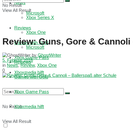
News
No Result
View All Result
Microsoft
Xbox Series X
Reviews
Xbox One
Review: Guns, Gore & Cannoli 
Games with Gold
Microsoft
by
GhostWriter
Xbox Game Pass
5. Februar 2016
Reviews
in
News
,
Review
,
Xbox One
0
Xboxmedia hilft
Games with Gold
Xbox Game Pass
No Result
Xboxmedia hilft
View All Result