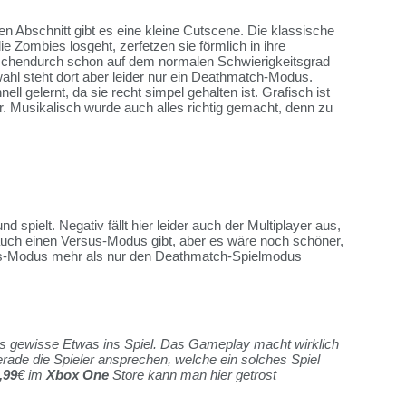
en Abschnitt gibt es eine kleine Cutscene. Die klassische
 Zombies losgeht, zerfetzen sie förmlich in ihre
ischendurch schon auf dem normalen Schwierigkeitsgrad
ahl steht dort aber leider nur ein Deathmatch-Modus.
l gelernt, da sie recht simpel gehalten ist. Grafisch ist
er. Musikalisch wurde auch alles richtig gemacht, denn zu
spielt. Negativ fällt hier leider auch der Multiplayer aus,
uch einen Versus-Modus gibt, aber es wäre noch schöner,
us-Modus mehr als nur den Deathmatch-Spielmodus
das gewisse Etwas ins Spiel. Das Gameplay macht wirklich
gerade die Spieler ansprechen, welche ein solches Spiel
,99
€ im
Xbox One
Store kann man hier getrost