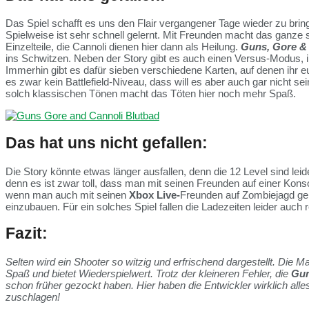
Das Spiel schafft es uns den Flair vergangener Tage wieder zu bring
Spielweise ist sehr schnell gelernt. Mit Freunden macht das ganze
Einzelteile, die Cannoli dienen hier dann als Heilung.
Guns, Gore &
ins Schwitzen. Neben der Story gibt es auch einen Versus-Modus, i
Immerhin gibt es dafür sieben verschiedene Karten, auf denen ihr eu
es zwar kein Battlefield-Niveau, dass will es aber auch gar nicht s
solch klassischen Tönen macht das Töten hier noch mehr Spaß.
Das hat uns nicht gefallen:
Die Story könnte etwas länger ausfallen, denn die 12 Level sind leid
denn es ist zwar toll, dass man mit seinen Freunden auf einer K
wenn man auch mit seinen
Xbox Live-
Freunden auf Zombiejagd ge
einzubauen. Für ein solches Spiel fallen die Ladezeiten leider auch 
Fazit:
Selten wird ein Shooter so witzig und erfrischend dargestellt. D
Spaß und bietet Wiederspielwert. Trotz der kleineren Fehler, die
Gun
schon früher gezockt haben. Hier haben die Entwickler wirklich al
zuschlagen!