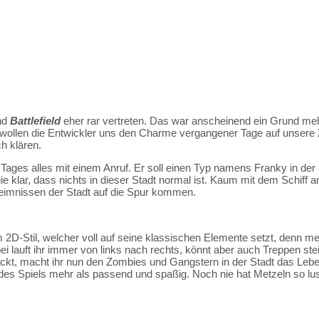
nd
Battlefield
eher rar vertreten. Das war anscheinend ein Grund meh
wollen die Entwickler uns den Charme vergangener Tage auf unsere
ch klären.
 Tages alles mit einem Anruf. Er soll einen Typ namens Franky in der
nie klar, dass nichts in dieser Stadt normal ist. Kaum mit dem Schi
imnissen der Stadt auf die Spur kommen.
2D-Stil, welcher voll auf seine klassischen Elemente setzt, denn me
ei lauft ihr immer von links nach rechts, könnt aber auch Treppen st
kt, macht ihr nun den Zombies und Gangstern in der Stadt das Leben 
l des Spiels mehr als passend und spaßig. Noch nie hat Metzeln so lus