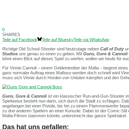
0
SHARES
Teile auf Facebook
Teile auf Bluesky
Teile via WhatsApp
Richtige Old School-Shooter sind heutzutage neben
Call of Duty
u
Studios
uns genau so einen zu geben. Mit
Guns, Gore & Cannoli
lohnt einen Blick auf dieses Spiel zu werfen, wollen wir heute für eu
Für Vinnie Cannoli – einem Geldeintreiber der Mafia – beginnt eines
ganz normaler Auftrag eines Mafioso werden doch schnell wird Vin
muss sich Vinnie durch Horden von Untoten kämpfen und den Gehe
Guns, Gore & Cannoli
ist ein klassischer Run-and-Gun-Shooter im 
Spielweise besteht nun darin, sich durch die Stadt zu schlagen. Dab
angefangen bei einer Pistole, bis hin zu einem Flammenwerfer bepac
zu drei anderen Spielern an einer Konsole. Dabei ist der Comic-Sti
Mafia-Filmen stammen könnte, unterstreicht das ganze Spektakel.
Das hat uns gefallen: