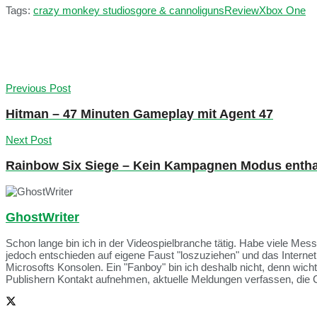
Tags:
crazy monkey studios
gore & cannoli
guns
Review
Xbox One
Previous Post
Hitman – 47 Minuten Gameplay mit Agent 47
Next Post
Rainbow Six Siege – Kein Kampagnen Modus entha
GhostWriter
Schon lange bin ich in der Videospielbranche tätig. Habe viele Me
jedoch entschieden auf eigene Faust "loszuziehen" und das Intern
Microsofts Konsolen. Ein "Fanboy" bin ich deshalb nicht, denn wich
Publishern Kontakt aufnehmen, aktuelle Meldungen verfassen, die 