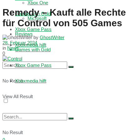
Xbox One
Remedy – Kauft alle Rechte
Games with Gold
Microsoft
für Control von 505 Games
Xbox Game Pass
Reviews
by
GhostWriter
28. Februar 2024
Xboxmedia hilft
in
News
Games with Gold
0
Xbox Game Pass
No Result
Xboxmedia hilft
View All Result
No Result
0