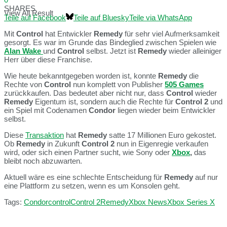
SHARES
View All Result
Teile auf Facebook
Teile auf Bluesky
Teile via WhatsApp
Mit
Control
hat Entwickler
Remedy
für sehr viel Aufmerksamkeit
gesorgt. Es war im Grunde das Bindeglied zwischen Spielen wie
Alan Wake
und
Control
selbst. Jetzt ist
Remedy
wieder alleiniger
Herr über diese Franchise.
Wie heute bekanntgegeben worden ist, konnte
Remedy
die
Rechte von
Control
nun komplett von Publisher
505 Games
zurückkaufen. Das bedeutet aber nicht nur, dass
Control
wieder
Remedy
Eigentum ist, sondern auch die Rechte für
Control 2
und
ein Spiel mit Codenamen
Condor
liegen wieder beim Entwickler
selbst.
Diese
Transaktion
hat
Remedy
satte 17 Millionen Euro gekostet.
Ob
Remedy
in Zukunft
Control 2
nun in Eigenregie verkaufen
wird, oder sich einen Partner sucht, wie Sony oder
Xbox
,
das
bleibt noch abzuwarten.
Aktuell wäre es eine schlechte Entscheidung für
Remedy
auf nur
eine Plattform zu setzen, wenn es um Konsolen geht.
Tags:
Condor
control
Control 2
Remedy
Xbox News
Xbox Series X