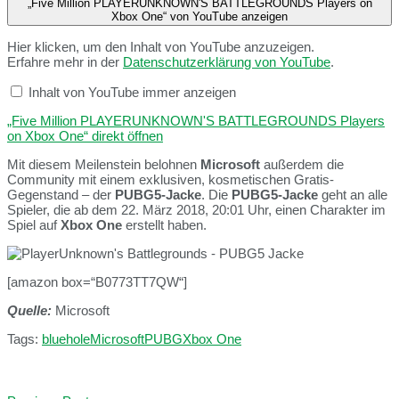
„Five Million PLAYERUNKNOWN'S BATTLEGROUNDS Players on
Xbox One“ von YouTube anzeigen
Hier klicken, um den Inhalt von YouTube anzuzeigen.
Erfahre mehr in der
Datenschutzerklärung von YouTube
.
Inhalt von YouTube immer anzeigen
„Five Million PLAYERUNKNOWN'S BATTLEGROUNDS Players
on Xbox One“ direkt öffnen
Mit diesem Meilenstein belohnen
Microsoft
außerdem die
Community mit einem exklusiven, kosmetischen Gratis-
Gegenstand – der
PUBG5-Jacke
. Die
PUBG5-Jacke
geht an alle
Spieler, die ab dem 22. März 2018, 20:01 Uhr, einen Charakter im
Spiel auf
Xbox One
erstellt haben.
[amazon box=“B0773TT7QW“]
Quelle:
Microsoft
Tags:
bluehole
Microsoft
PUBG
Xbox One