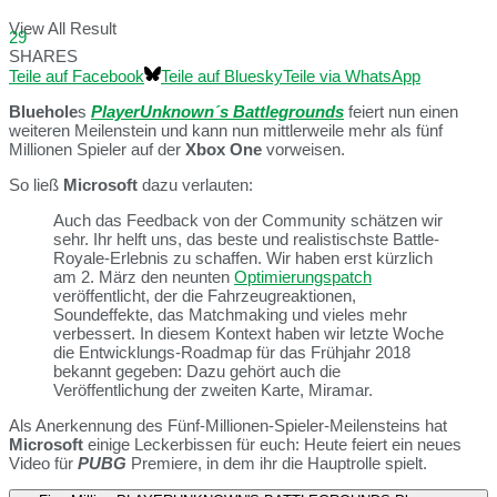
View All Result
29
SHARES
Teile auf Facebook
Teile auf Bluesky
Teile via WhatsApp
Bluehole
s
PlayerUnknown´s Battlegrounds
feiert nun einen
weiteren Meilenstein und kann nun mittlerweile mehr als fünf
Millionen Spieler auf der
Xbox One
vorweisen.
So ließ
Microsoft
dazu verlauten:
Auch das Feedback von der Community schätzen wir
sehr. Ihr helft uns, das beste und realistischste Battle-
Royale-Erlebnis zu schaffen. Wir haben erst kürzlich
am 2. März den neunten
Optimierungspatch
veröffentlicht, der die Fahrzeugreaktionen,
Soundeffekte, das Matchmaking und vieles mehr
verbessert. In diesem Kontext haben wir letzte Woche
die Entwicklungs-Roadmap für das Frühjahr 2018
bekannt gegeben: Dazu gehört auch die
Veröffentlichung der zweiten Karte, Miramar.
Als Anerkennung des Fünf-Millionen-Spieler-Meilensteins hat
Microsoft
einige Leckerbissen für euch: Heute feiert ein neues
Video für
PUBG
Premiere, in dem ihr die Hauptrolle spielt.