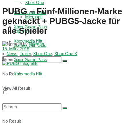
Xbox One
PUBG – Fünf-Millionen-Marke
Games with Gold
Microsoft
geknackt + PUBG5-Jacke für
Xbox Game Pass
alle Spieler
Reviews
Xboxmedia hilft
by
Norman
Games with Gold
15. März 2018
in
News
,
Trailer
,
Xbox One
,
Xbox One X
1
Xbox Game Pass
No Result
Xboxmedia hilft
View All Result
No Result