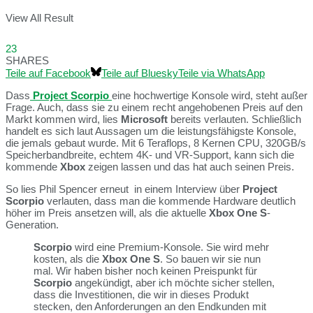
View All Result
23
SHARES
Teile auf Facebook
Teile auf Bluesky
Teile via WhatsApp
Dass
Project Scorpio
eine hochwertige Konsole wird, steht außer
Frage. Auch, dass sie zu einem recht angehobenen Preis auf den
Markt kommen wird, lies
Microsoft
bereits verlauten. Schließlich
handelt es sich laut Aussagen um die leistungsfähigste Konsole,
die jemals gebaut wurde. Mit 6 Teraflops, 8 Kernen CPU, 320GB/s
Speicherbandbreite, echtem 4K- und VR-Support, kann sich die
kommende
Xbox
zeigen lassen und das hat auch seinen Preis.
So lies Phil Spencer erneut in einem Interview über
Project
Scorpio
verlauten, dass man die kommende Hardware deutlich
höher im Preis ansetzen will, als die aktuelle
Xbox One S
-
Generation.
Scorpio
wird eine Premium-Konsole. Sie wird mehr
kosten, als die
Xbox One S
. So bauen wir sie nun
mal. Wir haben bisher noch keinen Preispunkt für
Scorpio
angekündigt, aber ich möchte sicher stellen,
dass die Investitionen, die wir in dieses Produkt
stecken, den Anforderungen an den Endkunden mit