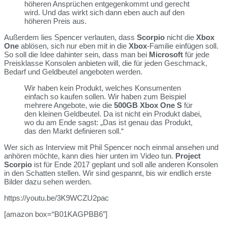
höheren Ansprüchen entgegenkommt und gerecht
wird. Und das wirkt sich dann eben auch auf den
höheren Preis aus.
Außerdem lies Spencer verlauten, dass
Scorpio
nicht die
Xbox
One
ablösen, sich nur eben mit in die
Xbox
-Familie einfügen soll.
So soll die Idee dahinter sein, dass man bei
Microsoft
für jede
Preisklasse Konsolen anbieten will, die für jeden Geschmack,
Bedarf und Geldbeutel angeboten werden.
Wir haben kein Produkt, welches Konsumenten
einfach so kaufen sollen. Wir haben zum Beispiel
mehrere Angebote, wie die
500GB Xbox One S
für
den kleinen Geldbeutel. Da ist nicht ein Produkt dabei,
wo du am Ende sagst: „Das ist genau das Produkt,
das den Markt definieren soll.“
Wer sich as Interview mit Phil Spencer noch einmal ansehen und
anhören möchte, kann dies hier unten im Video tun.
Project
Scorpio
ist für Ende 2017 geplant und soll alle anderen Konsolen
in den Schatten stellen. Wir sind gespannt, bis wir endlich erste
Bilder dazu sehen werden.
https://youtu.be/3K9WCZU2pac
[amazon box=“B01KAGPBB6″]