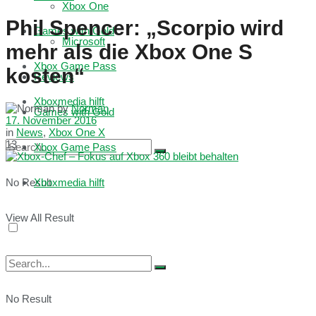
Xbox One
Phil Spencer: „Scorpio wird
Games with Gold
Microsoft
mehr als die Xbox One S
Xbox Game Pass
kosten“
Reviews
Xboxmedia hilft
by
Norman
Games with Gold
17. November 2016
in
News
,
Xbox One X
13
Xbox Game Pass
No Result
Xboxmedia hilft
View All Result
No Result