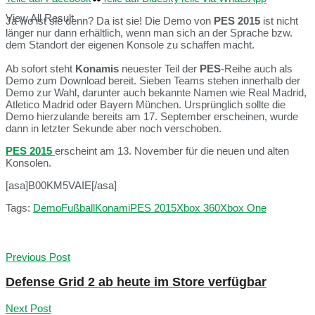
View All Result
Ja wo ist sie denn? Da ist sie! Die Demo von
PES 2015
ist nicht
länger nur dann erhältlich, wenn man sich an der Sprache bzw.
dem Standort der eigenen Konsole zu schaffen macht.
Ab sofort steht
Konamis
neuester Teil der
PES
-Reihe auch als
Demo zum Download bereit. Sieben Teams stehen innerhalb der
Demo zur Wahl, darunter auch bekannte Namen wie Real Madrid,
Atletico Madrid oder Bayern München. Ursprünglich sollte die
Demo hierzulande bereits am 17. September erscheinen, wurde
dann in letzter Sekunde aber noch verschoben.
PES 2015
erscheint am 13. November für die neuen und alten
Konsolen.
[asa]B00KM5VAIE[/asa]
Tags:
Demo
Fußball
Konami
PES 2015
Xbox 360
Xbox One
Previous Post
Defense Grid 2 ab heute im Store verfügbar
Next Post