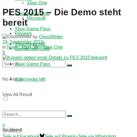
Xbox One
PES 2015 – Die Demo steht
Games with Gold
Microsoft
bereit
Xbox Game Pass
Reviews
by
GhostWriter
24. September 2014
Xboxmedia hilft
in
News
,
Xbox 360
,
Xbox One
Games with Gold
0
Xbox Game Pass
No Result
Xboxmedia hilft
View All Result
0
No Result
SHARES
Teile auf Facebook
Teile auf Bluesky
Teile via WhatsApp