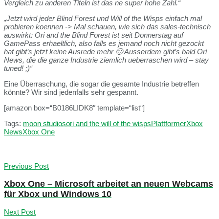
Vergleich zu anderen Titeln ist das ne super hohe Zahl.“
„Jetzt wird jeder Blind Forest und Will of the Wisps einfach mal
probieren koennen -> Mal schauen, wie sich das sales-technisch
auswirkt: Ori and the Blind Forest ist seit Donnerstag auf
GamePass erhaeltlich, also falls es jemand noch nicht gezockt
hat gibt’s jetzt keine Ausrede mehr 🙂 Ausserdem gibt’s bald Ori
News, die die ganze Industrie ziemlich ueberraschen wird – stay
tuned! ;)“
Eine Überraschung, die sogar die gesamte Industrie betreffen
könnte? Wir sind jedenfalls sehr gespannt.
[amazon box=“B0186LIDK8″ template=“list“]
Tags:
moon studios
ori and the will of the wisps
Plattformer
Xbox
News
Xbox One
Previous Post
Xbox One – Microsoft arbeitet an neuen Webcams
für Xbox und Windows 10
Next Post