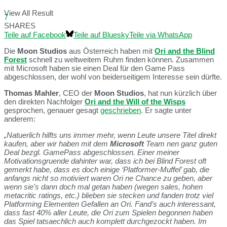
View All Result
7
SHARES
Teile auf Facebook
Teile auf Bluesky
Teile via WhatsApp
Die
Moon Studios
aus Österreich haben mit
Ori and the Blind
Forest
schnell zu weltweitem Ruhm finden können. Zusammen
mit Microsoft haben sie einen Deal für den Game Pass
abgeschlossen, der wohl von beiderseitigem Interesse sein dürfte.
Thomas Mahler
, CEO der
Moon Studios
, hat nun kürzlich über
den direkten Nachfolger
Ori and the Will of the Wisps
gesprochen, genauer gesagt
geschrieben
. Er sagte unter
anderem:
„Natuerlich hilfts uns immer mehr, wenn Leute unsere Titel direkt
kaufen, aber wir haben mit dem
Microsoft
Team nen ganz guten
Deal bezgl. GamePass abgeschlossen. Einer meiner
Motivationsgruende dahinter war, dass ich bei Blind Forest oft
gemerkt habe, dass es doch einige ‘Platformer-Muffel’ gab, die
anfangs nicht so motiviert waren Ori ne Chance zu geben, aber
wenn sie’s dann doch mal getan haben (wegen sales, hohen
metacritic ratings, etc.) blieben sie stecken und fanden trotz viel
Platforming Elementen Gefallen an Ori. Fand’s auch interessant,
dass fast 40% aller Leute, die Ori zum Spielen begonnen haben
das Spiel tatsaechlich auch komplett durchgezockt haben. Im