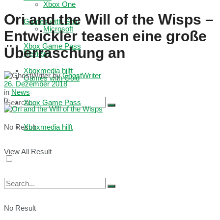
Xbox One
Ori and the Will of the Wisps –
Games with Gold
Microsoft
Entwickler teasen eine große
Xbox Game Pass
Überraschung an
Reviews
Xboxmedia hilft
by
GhostWriter
Games with Gold
26. Dezember 2018
in
News
0
Xbox Game Pass
No Result
Xboxmedia hilft
View All Result
No Result