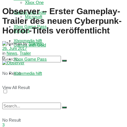
Xbox One
Observer – Erster Gameplay-
Games with Gold
Microsoft
Trailer des neuen Cyberpunk-
Xbox Game Pass
Horror-Titels veröffentlicht
Reviews
Xboxmedia hilft
by
Norman
Games with Gold
26. Juni 2017
in
News
,
Trailer
0
Xbox Game Pass
No Result
Xboxmedia hilft
View All Result
No Result
3