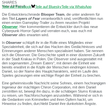
SHARES
View All Result
Teile auf Facebook
Teile auf Bluesky
Teile via WhatsApp
Die Entwicklerschmiede
Blooper Team
, die unter anderem für
den Titel
Layers of Fear
verantwortlich sind, veröffentlichten nun
einen ersten Gameplay-Trailer zu ihrem neusten Projekt
Observer
. Hier kommentieren die Entwickler durch das neue
Cyberpunk-Horror-Spiel und verraten euch, was euch mit
Observer
alles erwarten wird.
In
Observer
schlüpft ihr in die Rolle eines Mitgliedes einer
Spezialeinheit, die sich auf das Hacken des Gedächtnisses und
Erinnerungen anderer Menschen spezialisiert haben. Sie nennen
sich die Observer. Die Geschichte spielt in einer düsteren Zukunft
in der Stadt Krakau in Polen. Die Observer sind ausgestattet mit
den sogenannten „Dream Eaters“, mit denen die Einheit wie
bereits erwähnt in die Köpfe der Menschen eindringen können.
Daniel, so der Name des Hauptcharakters, wird im Laufe des
Spieles gezwungen eine wichtige Regel der Einheit zu brechen.
Eine geheimnisvolle Nachricht seine Sohnes, einem hochrangigen
Ingenieur der mächtigen Chiron Corporation, mit dem Daniel
zerstritten ist, bewegt ihn dazu, in die schäbigen Slums Krakaus
zu reisen, um Nachforschungen anzustellen. Während er sich in
die Gedanken von Kriminellen und ihren Opfern hackt, um
Hinweise zu finden, durchlebt Daniel ihre dunkelsten Ängste.