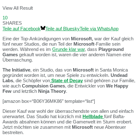
View All Result
10
SHARES
Teile auf Facebook
Teile auf Bluesky
Teile via WhatsApp
Eine der Top-Ankündigungen von
Microsoft,
war der Kauf gleich
fünf neuer Studios, die nun Teil der
Microsoft
-Familie sein
werden. Während es im
Grunde klar war
, dass
Playground
Games
gekauft worden ist, waren die vier anderen Namen eine
Überraschung.
The Initiative
, ein Studio, das von
Microsoft
in Santa Monica
gegründet worden ist, um neue Spiele zu entwickeln.
Undead
Labs
, die Schöpfer von
State of Decay
sind gehören zur Familie,
wie auch
Compulsion Games
, die Entwickler von
We Happy
Few
und letztlich
Ninja Theory
.
[amazon box=“B06Y36MK86″ template=“list“]
Dieser Kauf war wohl der überraschendste von allen und einfach
unerwartet. Das Studio hat kürzlich mit
Hellblade
fünf Bafta-
Awards absahnen können und die Gamerwelt im Sturm erobert.
Jetzt möchten sie zusammen mit
Microsoft
neue Abenteuer
bestreiten.