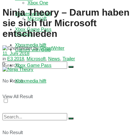
Xbox One
Ninja Theory – Darum haben
Games with Gold
Microsoft
sie sich für Microsoft
Xbox Game Pass
entschieden
Reviews
Xboxmedia hilft
by
GhostWriter
Games with Gold
11. Juni 2018
in
E3 2018
,
Microsoft
,
News
,
Trailer
0
Xbox Game Pass
No Result
Xboxmedia hilft
View All Result
No Result