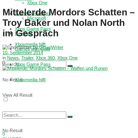
Xbox One
Mittelerde Mordors Schatten –
Games with Gold
Microsoft
Troy Baker und Nolan North
Xbox Game Pass
im Gespräch
Reviews
Xboxmedia hilft
by
GhostWriter
Games with Gold
10. September 2014
in
News
,
Trailer
,
Xbox 360
,
Xbox One
0
Xbox Game Pass
No Result
Xboxmedia hilft
View All Result
No Result
0