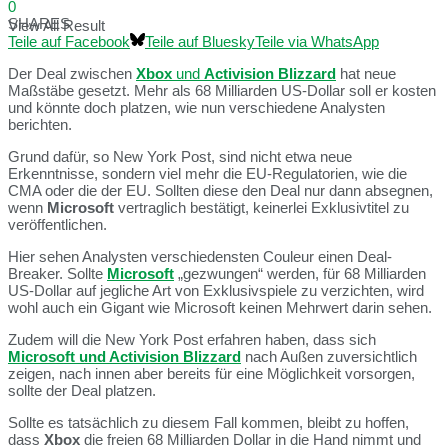
0
SHARES
View All Result
Teile auf Facebook
Teile auf Bluesky
Teile via WhatsApp
Der Deal zwischen
Xbox
und
Activision Blizzard
hat neue
Maßstäbe gesetzt. Mehr als 68 Milliarden US-Dollar soll er kosten
und könnte doch platzen, wie nun verschiedene Analysten
berichten.
Grund dafür, so New York Post, sind nicht etwa neue
Erkenntnisse, sondern viel mehr die EU-Regulatorien, wie die
CMA oder die der EU. Sollten diese den Deal nur dann absegnen,
wenn
Microsoft
vertraglich bestätigt, keinerlei Exklusivtitel zu
veröffentlichen.
Hier sehen Analysten verschiedensten Couleur einen Deal-
Breaker. Sollte
Microsoft
„gezwungen“ werden, für 68 Milliarden
US-Dollar auf jegliche Art von Exklusivspiele zu verzichten, wird
wohl auch ein Gigant wie Microsoft keinen Mehrwert darin sehen.
Zudem will die New York Post erfahren haben, dass sich
Microsoft und Activision Blizzard
nach Außen zuversichtlich
zeigen, nach innen aber bereits für eine Möglichkeit vorsorgen,
sollte der Deal platzen.
Sollte es tatsächlich zu diesem Fall kommen, bleibt zu hoffen,
dass
Xbox
die freien 68 Milliarden Dollar in die Hand nimmt und