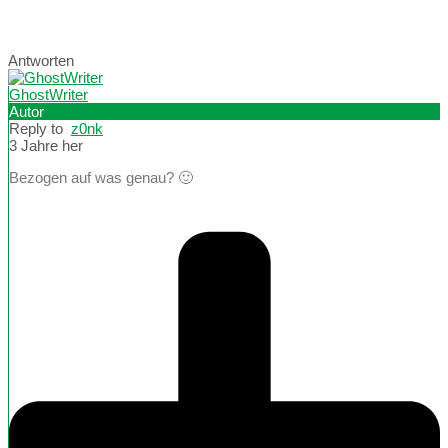
Antworten
GhostWriter
Autor
Reply to
z0nk
3 Jahre her
Bezogen auf was genau? 🙂