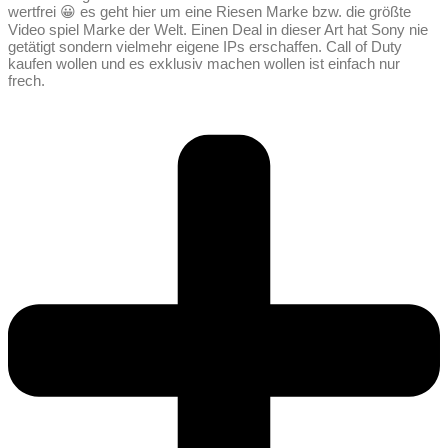
wertfrei 😀 es geht hier um eine Riesen Marke bzw. die größte
Video spiel Marke der Welt. Einen Deal in dieser Art hat Sony nie
getätigt sondern vielmehr eigene IPs erschaffen. Call of Duty
kaufen wollen und es exklusiv machen wollen ist einfach nur
frech.