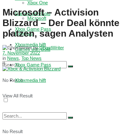
Xbox One
Microsoft – Activision
Games with Gold
Microsoft
Blizzard – Der Deal könnte
Xbox Game Pass
platzen, sagen Analysten
Reviews
Xboxmedia hilft
by
GhostWriter
Games with Gold
7. November 2022
in
News
,
Top News
4
Xbox Game Pass
No Result
Xboxmedia hilft
View All Result
No Result