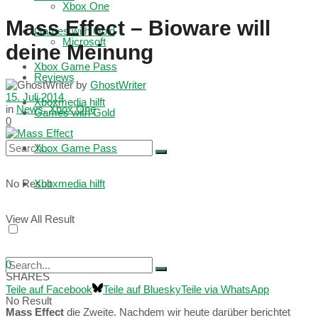
Xbox One
Mass Effect – Bioware will
Games with Gold
Microsoft
deine Meinung
Xbox Game Pass
Reviews
by
GhostWriter
15. Juli 2014
Xboxmedia hilft
in
News
,
Xbox One
Games with Gold
0
Xbox Game Pass
No Result
Xboxmedia hilft
View All Result
0
SHARES
Teile auf Facebook
Teile auf Bluesky
Teile via WhatsApp
No Result
Mass Effect
die Zweite. Nachdem wir heute darüber berichtet