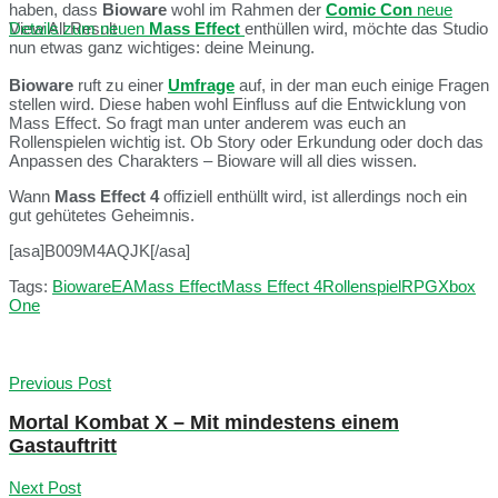
haben, dass
Bioware
wohl im Rahmen der
Comic Con
neue
Details zum neuen
Mass Effect
enthüllen wird, möchte das Studio
View All Result
nun etwas ganz wichtiges: deine Meinung.
Bioware
ruft zu einer
Umfrage
auf, in der man euch einige Fragen
stellen wird. Diese haben wohl Einfluss auf die Entwicklung von
Mass Effect. So fragt man unter anderem was euch an
Rollenspielen wichtig ist. Ob Story oder Erkundung oder doch das
Anpassen des Charakters – Bioware will all dies wissen.
Wann
Mass Effect 4
offiziell enthüllt wird, ist allerdings noch ein
gut gehütetes Geheimnis.
[asa]B009M4AQJK[/asa]
Tags:
Bioware
EA
Mass Effect
Mass Effect 4
Rollenspiel
RPG
Xbox
One
Previous Post
Mortal Kombat X – Mit mindestens einem
Gastauftritt
Next Post