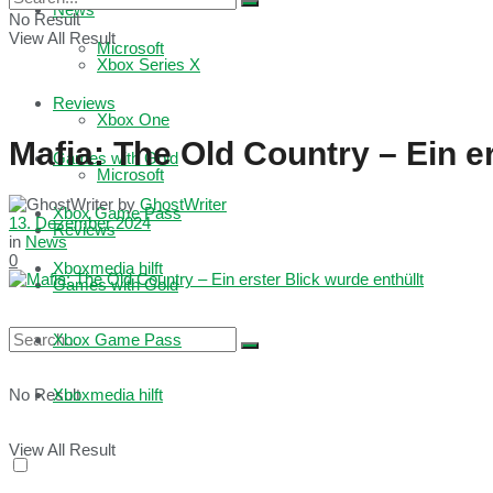
News
No Result
View All Result
Microsoft
Xbox Series X
Reviews
Xbox One
Mafia: The Old Country – Ein er
Games with Gold
Microsoft
by
GhostWriter
Xbox Game Pass
13. Dezember 2024
Reviews
in
News
0
Xboxmedia hilft
Games with Gold
Xbox Game Pass
No Result
Xboxmedia hilft
View All Result