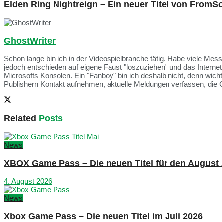
Elden Ring Nightreign – Ein neuer Titel von FromS
GhostWriter
Schon lange bin ich in der Videospielbranche tätig. Habe viele Me
jedoch entschieden auf eigene Faust "loszuziehen" und das Intern
Microsofts Konsolen. Ein "Fanboy" bin ich deshalb nicht, denn wich
Publishern Kontakt aufnehmen, aktuelle Meldungen verfassen, die 
Related
Posts
News
XBOX Game Pass – Die neuen Titel für den August
4. August 2026
News
Xbox Game Pass – Die neuen Titel im Juli 2026