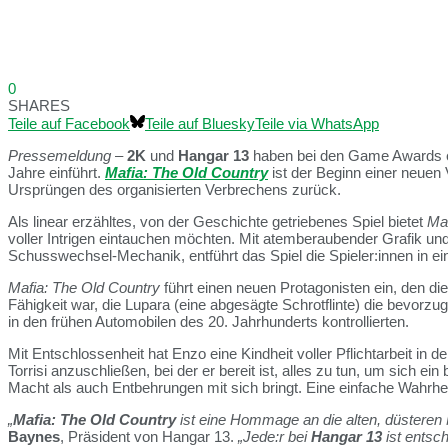
0
SHARES
Teile auf Facebook
Teile auf Bluesky
Teile via WhatsApp
Pressemeldung
–
2K
und
Hangar 13
haben bei den Game Awards e
Jahre einführt.
Mafia: The Old Country
ist der Beginn einer neuen
Ursprüngen des organisierten Verbrechens zurück.
Als linear erzähltes, von der Geschichte getriebenes Spiel bietet
Maf
voller Intrigen eintauchen möchten. Mit atemberaubender Grafik un
Schusswechsel-Mechanik, entführt das Spiel die Spieler:innen in e
Mafia: The Old Country
führt einen neuen Protagonisten ein, den die
Fähigkeit war, die Lupara (eine abgesägte Schrotflinte) die bevorz
in den frühen Automobilen des 20. Jahrhunderts kontrollierten.
Mit Entschlossenheit hat Enzo eine Kindheit voller Pflichtarbeit in 
Torrisi anzuschließen, bei der er bereit ist, alles zu tun, um sich
Macht als auch Entbehrungen mit sich bringt. Eine einfache Wahrheit
„
Mafia: The Old Country
ist eine Hommage an die alten, düsteren 
Baynes
, Präsident von Hangar 13.
„Jede:r bei
Hangar 13
ist entsc