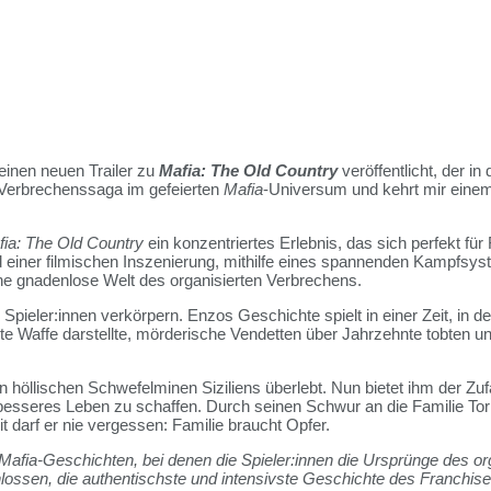
inen neuen Trailer zu
Mafia: The Old Country
veröffentlicht, der in
 Verbrechenssaga im gefeierten
Mafia
-Universum und kehrt mir eine
ia: The Old Country
ein konzentriertes Erlebnis, das sich perfekt für
d einer filmischen Inszenierung, mithilfe eines spannenden Kampfsys
ine gnadenlose Welt des organisierten Verbrechens.
 Spieler:innen verkörpern. Enzos Geschichte spielt in einer Zeit, in 
ugte Waffe darstellte, mörderische Vendetten über Jahrzehnte tobten 
den höllischen Schwefelminen Siziliens überlebt. Nun bietet ihm der Zu
 ein besseres Leben zu schaffen. Durch seinen Schwur an die Familie To
 darf er nie vergessen: Familie braucht Opfer.
Mafia-Geschichten, bei denen die Spieler:innen die Ursprünge des o
hlossen, die authentischste und intensivste Geschichte des Franchis