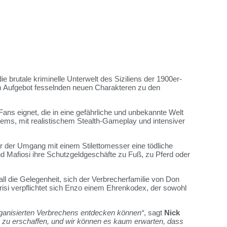
 die brutale kriminelle Unterwelt des Siziliens der 1900er-
m Aufgebot fesselnden neuen Charakteren zu den
 Fans eignet, die in eine gefährliche und unbekannte Welt
tems, mit realistischem Stealth-Gameplay und intensiver
der der Umgang mit einem Stilettomesser eine tödliche
und Mafiosi ihre Schutzgeldgeschäfte zu Fuß, zu Pferd oder
fall die Gelegenheit, sich der Verbrecherfamilie von Don
rrisi verpflichtet sich Enzo einem Ehrenkodex, der sowohl
rganisierten Verbrechens entdecken können“
, sagt
Nick
e zu erschaffen, und wir können es kaum erwarten, dass