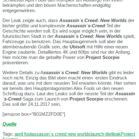
bekämpfen und den bösen Machenschaften endgültig
entgegenwirken.
Der Leak zeigte auch, dass
Assassin´s Creed: New Worlds
der
bisher größte und komplexeste
Assassin´s-Creed
-Teil der
Geschichte werden soll. Es wird sogar möglich sein, in der
futuristischen Stadt in der
Assassin´s Creed: New Worlds
spielt,
Fahrzeuge zu benutzen. Das Hauptaugenmerk soll aber die
atemberaubende Grafik sein, die
Ubisoft
mit Hilfe einer neuen
Engine zauberte. Detailliertes 4K und 60fps sind nur der Anfang.
Hier möchte man die geballte Power von
Project Scorpio
präsentieren.
Weitere Details zu A
ssassin´s Creed: New Worlds
gibt es leider
noch nicht. Einzig das Bild oben macht einen ersten Eindruck
darauf, was uns mit dem neusten Teil erwarten könnte. Hier sehen
wir bereits den Hauptprotagonisten Alex Fools un den neuen
Schriftzug dazu. Laut des Leaks soll der neuste Teil der
Assassin
´s-Creed
-Saga zum Launch von
Project Scorpio
erscheinen.
Das soll der 24.11.2017 sein.
[amazon box=“B01MZ2FD0E“]
Quelle
Tags:
april fool
assassin´s creed new worlds
launch-titel
leak
Project