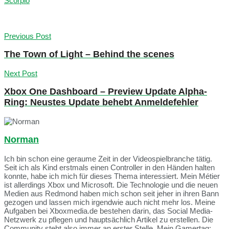
Scorpio
Previous Post
The Town of Light – Behind the scenes
Next Post
Xbox One Dashboard – Preview Update Alpha-
Ring: Neustes Update behebt Anmeldefehler
Norman
Ich bin schon eine geraume Zeit in der Videospielbranche tätig.
Seit ich als Kind erstmals einen Controller in den Händen halten
konnte, habe ich mich für dieses Thema interessiert. Mein Métier
ist allerdings Xbox und Microsoft. Die Technologie und die neuen
Medien aus Redmond haben mich schon seit jeher in ihren Bann
gezogen und lassen mich irgendwie auch nicht mehr los. Meine
Aufgaben bei Xboxmedia.de bestehen darin, das Social Media-
Netzwerk zu pflegen und hauptsächlich Artikel zu erstellen. Die
Community steht also immer an erster Stelle. Mein Gamertag: