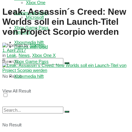
Xbox One
Leak: Assassin´s Creed: New
Games with Gold
Microsoft
Worlds soll ein Launch-Titel
Xbox Game Pass
von Project Scorpio werden
Reviews
Xboxmedia hilft
by
Norman
Games with Gold
1. April 2017
in
Leak
,
News
,
Xbox One X
4
Xbox Game Pass
No Result
Xboxmedia hilft
View All Result
No Result