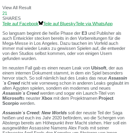
View All Result
21
SHARES
Teile auf Facebook
Teile auf Bluesky
Teile via WhatsApp
So langsam beginnt die heiße Phase der
E3
und Publisher als
auch Entwickler stecken bereits in den Vorbereitungen für die
Mega-Messe in Los Angeles. Dazu tauchen im Vorfeld auch
immer mal wieder Leaks zu gewissen Spielen auf, die entweder
von den Studios selbst kommen, oder von einigen Usern
gefunden wurden.
Im neusten Fall gab es einen neuen Leak von
Ubisoft
, der aus
einem internen Dokument stammt, in dem ein Spiel besonders
hervor stach. So soll nämlich laut des Leaks das neue
Assassin
´s Creed
nicht wie vorneweg schon in anderen Leaks geglaubt im
alten Ägypten spielen, sondern ein modernes und neues
Assassin´s Creed
werden und sogar ein Launch-Titel von
Microsoft
s neuster
Xbox
mit dem Projektnamen
Project
Scorpio
werden.
Assassin´s Creed: New Worlds
soll der neuste Teil der Saga
heißen und euch ins Jahr 2020 befördern, wo die Schergen von
Abstergo bereits am Höhepunkt ihrer Macht stehen. Hier soll ein
ausgewählter Assassine Namens Alex Fools mit seiner
Schwester April Fools den Komplex um Abstergo von innen