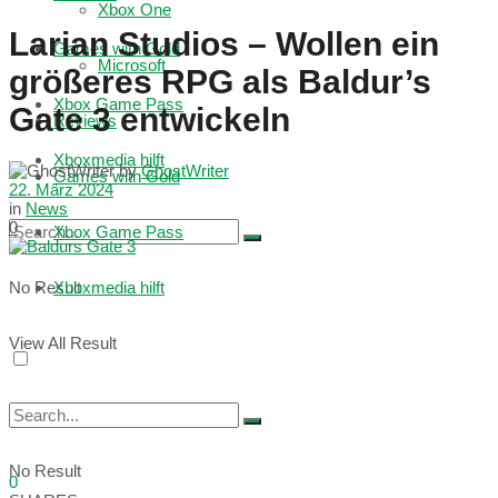
Xbox One
Larian Studios – Wollen ein
Games with Gold
Microsoft
größeres RPG als Baldur’s
Xbox Game Pass
Gate 3 entwickeln
Reviews
Xboxmedia hilft
by
GhostWriter
Games with Gold
22. März 2024
in
News
0
Xbox Game Pass
No Result
Xboxmedia hilft
View All Result
No Result
0