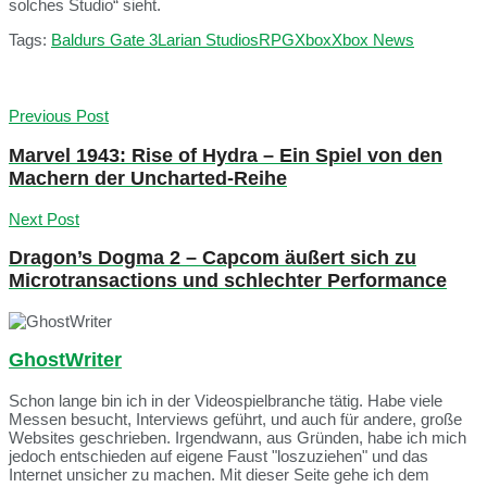
solches Studio“ sieht.
Tags:
Baldurs Gate 3
Larian Studios
RPG
Xbox
Xbox News
Previous Post
Marvel 1943: Rise of Hydra – Ein Spiel von den
Machern der Uncharted-Reihe
Next Post
Dragon’s Dogma 2 – Capcom äußert sich zu
Microtransactions und schlechter Performance
GhostWriter
Schon lange bin ich in der Videospielbranche tätig. Habe viele
Messen besucht, Interviews geführt, und auch für andere, große
Websites geschrieben. Irgendwann, aus Gründen, habe ich mich
jedoch entschieden auf eigene Faust "loszuziehen" und das
Internet unsicher zu machen. Mit dieser Seite gehe ich dem