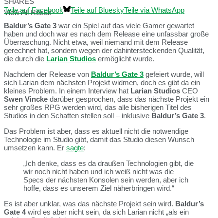
SHARES
Teile auf Facebook
Teile auf Bluesky
Teile via WhatsApp
View All Result
Baldur’s Gate 3
war ein Spiel auf das viele Gamer gewartet
haben und doch war es nach dem Release eine unfassbar große
Überraschung. Nicht etwa, weil niemand mit dem Release
gerechnet hat, sondern wegen der dahintersteckenden Qualität,
die durch die
Larian Studios
ermöglicht wurde.
Nachdem der Release von
Baldur’s Gate 3
gefeiert wurde, will
sich Larian dem nächsten Projekt widmen, doch es gibt da ein
kleines Problem. In einem Interview hat
Larian Studios
CEO
Swen Vincke
darüber gesprochen, dass das nächste Projekt ein
sehr großes RPG werden wird, das alle bisherigen Titel des
Studios in den Schatten stellen soll – inklusive
Baldur’s Gate 3
.
Das Problem ist aber, dass es aktuell nicht die notwendige
Technologie im Studio gibt, damit das Studio diesen Wunsch
umsetzen kann. Er
sagte
:
„Ich denke, dass es da draußen Technologien gibt, die
wir noch nicht haben und ich weiß nicht was die
Specs der nächsten Konsolen sein werden, aber ich
hoffe, dass es unserem Ziel näherbringen wird.“
Es ist aber unklar, was das nächste Projekt sein wird.
Baldur’s
Gate 4
wird es aber nicht sein, da sich Larian nicht „als ein