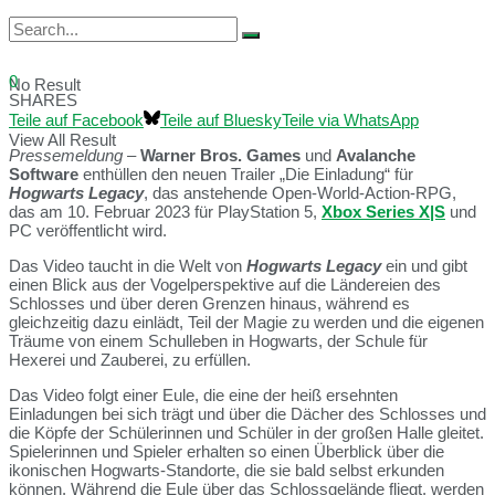
0
No Result
SHARES
Teile auf Facebook
Teile auf Bluesky
Teile via WhatsApp
View All Result
Pressemeld
ung
–
Warner Bros. Games
und
Avalanche
Software
enthüllen den neuen Trailer „Die Einladung“ für
Hogwarts Legacy
, das anstehende Open-World-Action-RPG,
das am 10. Februar 2023 für PlayStation 5,
Xbox Series X|S
und
PC veröffentlicht wird.
Das Video taucht in die Welt von
Hogwarts Legacy
ein und gibt
einen Blick aus der Vogelperspektive auf die Ländereien des
Schlosses und über deren Grenzen hinaus, während es
gleichzeitig dazu einlädt, Teil der Magie zu werden und die eigenen
Träume von einem Schulleben in Hogwarts, der Schule für
Hexerei und Zauberei, zu erfüllen.
Das Video folgt einer Eule, die eine der heiß ersehnten
Einladungen bei sich trägt und über die Dächer des Schlosses und
die Köpfe der Schülerinnen und Schüler in der großen Halle gleitet.
Spielerinnen und Spieler erhalten so einen Überblick über die
ikonischen Hogwarts-Standorte, die sie bald selbst erkunden
können. Während die Eule über das Schlossgelände fliegt, werden