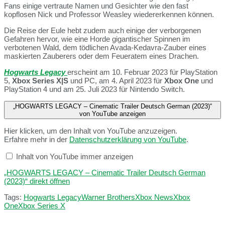
Fans einige vertraute Namen und Gesichter wie den fast
kopflosen Nick und Professor Weasley wiedererkennen können.
Die Reise der Eule hebt zudem auch einige der verborgenen
Gefahren hervor, wie eine Horde gigantischer Spinnen im
verbotenen Wald, dem tödlichen Avada-Kedavra-Zauber eines
maskierten Zauberers oder dem Feueratem eines Drachen.
Hogwarts Legacy
erscheint am 10. Februar 2023 für PlayStation
5,
Xbox Series X|S
und PC, am 4. April 2023 für
Xbox One
und
PlayStation 4 und am 25. Juli 2023 für Nintendo Switch.
„HOGWARTS LEGACY – Cinematic Trailer Deutsch German (2023)“
von YouTube anzeigen
Hier klicken, um den Inhalt von YouTube anzuzeigen.
Erfahre mehr in der
Datenschutzerklärung von YouTube
.
Inhalt von YouTube immer anzeigen
„HOGWARTS LEGACY – Cinematic Trailer Deutsch German
(2023)“ direkt öffnen
Tags:
Hogwarts Legacy
Warner Brothers
Xbox News
Xbox
One
Xbox Series X