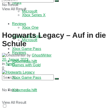
News
No Result
View All Result
Microsoft
Xbox Series X
Reviews
Xbox One
Hogwarts Legacy – Auf in die
Games with Gold
Microsoft
Schule
Xbox Game Pass
Reviews
by
GhostWriter
20. Januar 2023
Xboxmedia hilft
in
News
Games with Gold
0
Xbox Game Pass
No Result
Xboxmedia hilft
View All Result