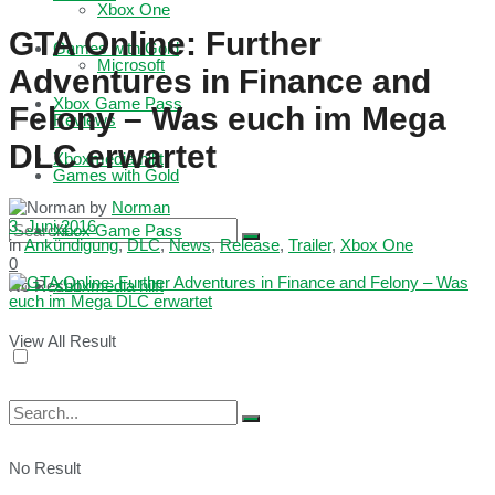
Xbox One
GTA Online: Further
Games with Gold
Microsoft
Adventures in Finance and
Xbox Game Pass
Felony – Was euch im Mega
Reviews
DLC erwartet
Xboxmedia hilft
Games with Gold
by
Norman
3. Juni 2016
Xbox Game Pass
in
Ankündigung
,
DLC
,
News
,
Release
,
Trailer
,
Xbox One
0
No Result
Xboxmedia hilft
View All Result
No Result