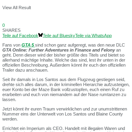
View All Result
0
SHARES
Teile auf Facebook
Teile auf Bluesky
Teile via WhatsApp
Fans von
GTA 5
sind schon ganz aufgeregt, was den neue DLC
GTA Online: Further Adventures in Finance and Felony
an
geht. Denn dieser wird der bisher größte des Titels und bietet so
allerhand mächtige Inhalte. Welche das sind, lest ihr unten in der
offiziellen Beschreibung. Außerdem könnt ihr euch den offiziellen
Trailer dazu anschauen.
Seit ihr damals in Los Santos aus dem Flugzeug gestiegen seid,
drehte sich alles darum, in der kriminellen Hierarchie aufzusteigen,
euer Konto bei der Maze Bank vollzustopfen, euch einen Ruf zu
erarbeiten und euch von niemandem auf der Nase rumtanzen zu
lassen.
Jetzt könnt ihr euren Traum verwirklichen und zur unumstrittenen
Nummer eins der Unterwelt von Los Santos und Blaine County
werden.
Errichtet ein Imperium als CEO. Handelt mit illegalen Waren und