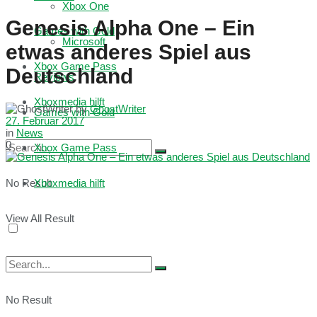
Xbox One
Genesis Alpha One – Ein
Games with Gold
Microsoft
etwas anderes Spiel aus
Xbox Game Pass
Deutschland
Reviews
Xboxmedia hilft
by
GhostWriter
Games with Gold
27. Februar 2017
in
News
0
Xbox Game Pass
No Result
Xboxmedia hilft
View All Result
No Result