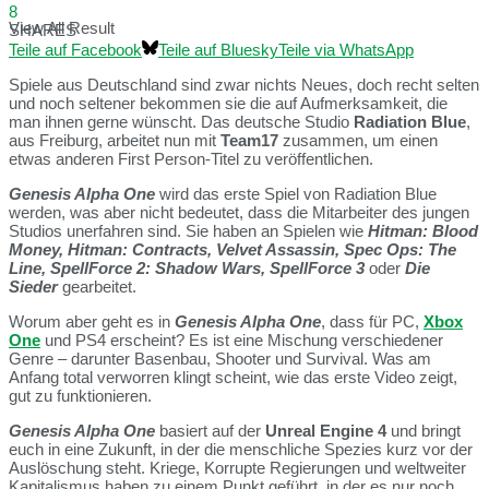
8
View All Result
SHARES
Teile auf Facebook
Teile auf Bluesky
Teile via WhatsApp
Spiele aus Deutschland sind zwar nichts Neues, doch recht selten
und noch seltener bekommen sie die auf Aufmerksamkeit, die
man ihnen gerne wünscht. Das deutsche Studio
Radiation Blue
,
aus Freiburg, arbeitet nun mit
Team17
zusammen, um einen
etwas anderen First Person-Titel zu veröffentlichen.
Genesis Alpha One
wird das erste Spiel von Radiation Blue
werden, was aber nicht bedeutet, dass die Mitarbeiter des jungen
Studios unerfahren sind. Sie haben an Spielen wie
Hitman: Blood
Money, Hitman: Contracts, Velvet Assassin, Spec Ops: The
Line, SpellForce 2: Shadow Wars, SpellForce 3
oder
Die
Sieder
gearbeitet.
Worum aber geht es in
Genesis Alpha One
, dass für PC,
Xbox
One
und PS4 erscheint? Es ist eine Mischung verschiedener
Genre – darunter Basenbau, Shooter und Survival. Was am
Anfang total verworren klingt scheint, wie das erste Video zeigt,
gut zu funktionieren.
Genesis Alpha One
basiert auf der
Unreal Engine 4
und bringt
euch in eine Zukunft, in der die menschliche Spezies kurz vor der
Auslöschung steht. Kriege, Korrupte Regierungen und weltweiter
Kapitalismus haben zu einem Punkt geführt, in der es nur noch