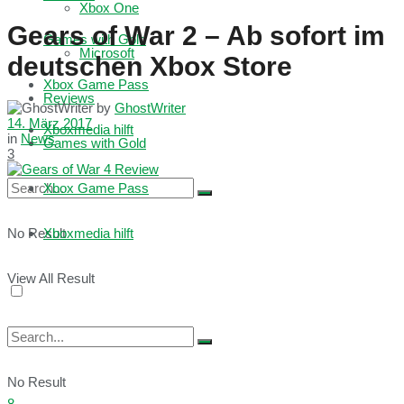
Xbox One
Gears of War 2 – Ab sofort im
Games with Gold
Microsoft
deutschen Xbox Store
Xbox Game Pass
Reviews
by
GhostWriter
14. März 2017
Xboxmedia hilft
in
News
Games with Gold
3
Xbox Game Pass
No Result
Xboxmedia hilft
View All Result
No Result
8