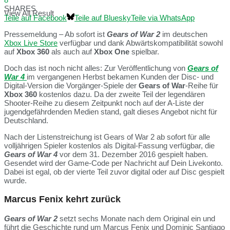
SHARES
View All Result
Teile auf Facebook
Teile auf Bluesky
Teile via WhatsApp
Pressemeldung – Ab sofort ist
Gears of War 2
im deutschen
Xbox Live Store
verfügbar und dank Abwärtskompatibilität sowohl
auf
Xbox 360
als auch auf
Xbox One
spielbar.
Doch das ist noch nicht alles: Zur Veröffentlichung von
Gears of
War 4
im vergangenen Herbst bekamen Kunden der Disc- und
Digital-Version die Vorgänger-Spiele der
Gears of War
-Reihe für
Xbox 360
kostenlos dazu. Da der zweite Teil der legendären
Shooter-Reihe zu diesem Zeitpunkt noch auf der A-Liste der
jugendgefährdenden Medien stand, galt dieses Angebot nicht für
Deutschland.
Nach der Listenstreichung ist Gears of War 2 ab sofort für alle
volljährigen Spieler kostenlos als Digital-Fassung verfügbar, die
Gears of War 4
vor dem 31. Dezember 2016 gespielt haben.
Gesendet wird der Game-Code per Nachricht auf Dein Livekonto.
Dabei ist egal, ob der vierte Teil zuvor digital oder auf Disc gespielt
wurde.
Marcus Fenix kehrt zurück
Gears of War 2
setzt sechs Monate nach dem Original ein und
führt die Geschichte rund um Marcus Fenix und Dominic Santiago