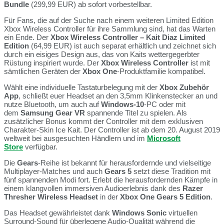
Bundle
(299,99 EUR) ab sofort vorbestellbar.
Für Fans, die auf der Suche nach einem weiteren Limited Edition
Xbox Wireless Controller für ihre Sammlung sind, hat das Warten
ein Ende. Der
Xbox Wireless Controller – Kait Diaz Limited
Edition
(64,99 EUR) ist auch separat erhältlich und zeichnet sich
durch ein eisiges Design aus, das von Kaits wettergegerbter
Rüstung inspiriert wurde. Der
Xbox Wireless Controller
ist mit
sämtlichen Geräten der
Xbox One
-Produktfamilie kompatibel.
Wählt eine individuelle Tastaturbelegung mit der
Xbox Zubehör
App
, schließt euer Headset an den 3,5mm Klinkenstecker an und
nutze Bluetooth, um auch auf
Windows-10
-PC oder mit
dem
Samsung Gear VR
spannende Titel zu spielen. Als
zusätzlicher Bonus kommt der Controller mit dem exklusiven
Charakter-Skin Ice Kait. Der Controller ist ab dem 20. August 2019
weltweit bei ausgesuchten Händlern und im
Microsoft
Store
verfügbar.
Die
Gears
-Reihe ist bekannt für herausfordernde und vielseitige
Multiplayer-Matches und auch
Gears 5
setzt diese Tradition mit
fünf spannenden Modi fort. Erlebt die herausfordernden Kämpfe in
einem klangvollen immersiven Audioerlebnis dank des
Razer
Thresher Wireless Headset
in der
Xbox One Gears 5 Edition
.
Das Headset gewährleistet dank
Windows Sonic
virtuellen
Surround-Sound für überlegene Audio-Qualität während die