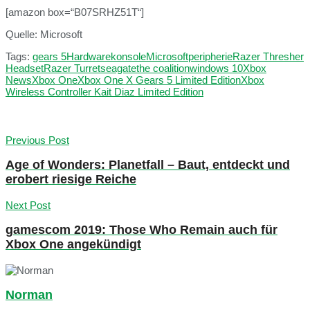
[amazon box=“B07SRHZ51T“]
Quelle: Microsoft
Tags:
gears 5
Hardware
konsole
Microsoft
peripherie
Razer Thresher
Headset
Razer Turret
seagate
the coalition
windows 10
Xbox
News
Xbox One
Xbox One X Gears 5 Limited Edition
Xbox
Wireless Controller Kait Diaz Limited Edition
Previous Post
Age of Wonders: Planetfall – Baut, entdeckt und
erobert riesige Reiche
Next Post
gamescom 2019: Those Who Remain auch für
Xbox One angekündigt
Norman