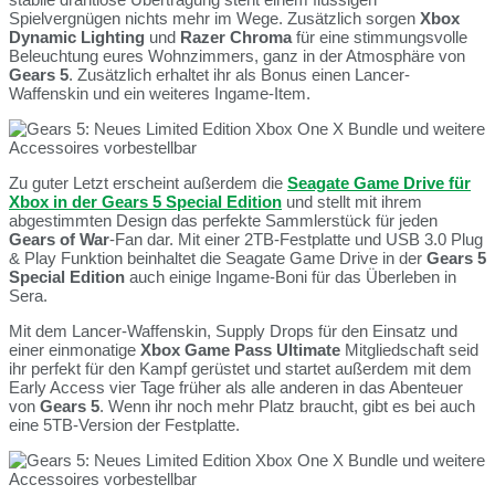
Spielvergnügen nichts mehr im Wege. Zusätzlich sorgen
Xbox
Dynamic Lighting
und
Razer Chroma
für eine stimmungsvolle
Beleuchtung eures Wohnzimmers, ganz in der Atmosphäre von
Gears 5
. Zusätzlich erhaltet ihr als Bonus einen Lancer-
Waffenskin und ein weiteres Ingame-Item.
Zu guter Letzt erscheint außerdem die
Seagate Game Drive für
Xbox in der Gears 5 Special Edition
und stellt mit ihrem
abgestimmten Design das perfekte Sammlerstück für jeden
Gears of War
-Fan dar. Mit einer 2TB-Festplatte und USB 3.0 Plug
& Play Funktion beinhaltet die Seagate Game Drive in der
Gears 5
Special Edition
auch einige Ingame-Boni für das Überleben in
Sera.
Mit dem Lancer-Waffenskin, Supply Drops für den Einsatz und
einer einmonatige
Xbox Game Pass Ultimate
Mitgliedschaft seid
ihr perfekt für den Kampf gerüstet und startet außerdem mit dem
Early Access vier Tage früher als alle anderen in das Abenteuer
von
Gears 5
. Wenn ihr noch mehr Platz braucht, gibt es bei auch
eine 5TB-Version der Festplatte.