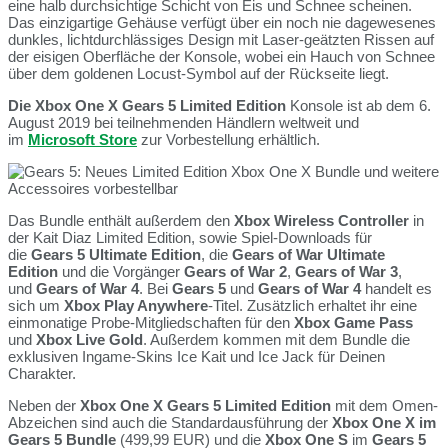
eine halb durchsichtige Schicht von Eis und Schnee scheinen.
Das einzigartige Gehäuse verfügt über ein noch nie dagewesenes
dunkles, lichtdurchlässiges Design mit Laser-geätzten Rissen auf
der eisigen Oberfläche der Konsole, wobei ein Hauch von Schnee
über dem goldenen Locust-Symbol auf der Rückseite liegt.
Die Xbox One X Gears 5 Limited Edition
Konsole ist ab dem 6.
August 2019 bei teilnehmenden Händlern weltweit und
im
Microsoft Store
zur Vorbestellung erhältlich.
Das Bundle enthält außerdem den
Xbox Wireless Controller
in
der Kait Diaz Limited Edition, sowie Spiel-Downloads für
die
Gears 5 Ultimate Edition
, die
Gears of War Ultimate
Edition
und die Vorgänger
Gears of War 2
,
Gears of War 3
,
und
Gears of War 4
. Bei
Gears 5
und
Gears of War 4
handelt es
sich um
Xbox Play Anywhere
-Titel. Zusätzlich erhaltet ihr eine
einmonatige Probe-Mitgliedschaften für den
Xbox Game Pass
und
Xbox Live Gold
. Außerdem kommen mit dem Bundle die
exklusiven Ingame-Skins Ice Kait und Ice Jack für Deinen
Charakter.
Neben der
Xbox One X Gears 5 Limited Edition
mit dem Omen-
Abzeichen sind auch die Standardausführung der
Xbox One X im
Gears 5 Bundle
(499,99 EUR) und die
Xbox One S
im
Gears 5