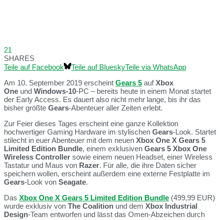
21
SHARES
Teile auf Facebook
Teile auf Bluesky
Teile via WhatsApp
Am 10. September 2019 erscheint
Gears
5
auf
Xbox
One
und
Windows-10
-PC – bereits heute in einem Monat startet
der Early Access. Es dauert also nicht mehr lange, bis ihr das
bisher größte
Gears
-Abenteuer aller Zeiten erlebt.
Zur Feier dieses Tages erscheint eine ganze Kollektion
hochwertiger Gaming Hardware im stylischen
Gears
-Look. Startet
stilecht in euer Abenteuer mit dem neuen
Xbox One X Gears 5
Limited Edition Bundle
, einem exklusiven
Gears 5 Xbox One
Wireless Controller
sowie einem neuen Headset, einer Wireless
Tastatur und Maus von
Razer
. Für alle, die ihre Daten sicher
speichern wollen, erscheint außerdem eine externe Festplatte im
Gears
-Look von
Seagate
.
Das
Xbox One X Gears 5 Limited Edition Bundle
(499,99 EUR)
wurde exklusiv von
The Coalition
und dem
Xbox Industrial
Design
-Team entworfen und lässt das Omen-Abzeichen durch