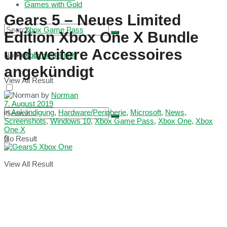
Games with Gold
Gears 5 – Neues Limited
Xbox Game Pass
Edition Xbox One X Bundle
und weitere Accessoires
No Result
Xboxmedia hilft
angekündigt
View All Result
by
Norman
7. August 2019
in
Ankündigung
,
Hardware/Peripherie
,
Microsoft
,
News
,
Screenshots
,
Windows 10
,
Xbox Game Pass
,
Xbox One
,
Xbox
One X
0
No Result
View All Result