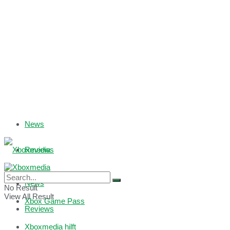
News
Reviews
Games with Gold
News
No Result
View All Result
Xbox Game Pass
Reviews
Xboxmedia hilft