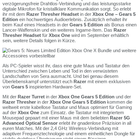
verzögerungsfreie Drahtlos-Verbindung und das leistungsstarke
digitale Mikrofon für kristallklare Kommunikation sorgt. So erlebt
ihr mit dem
Razer Thresher Headset
in der
Xbox One – Gears 5
Edition
ein hochwertiges Audioerlebnis. Zusätzlich erhaltet ihr
beim Kauf eines Headsets in der
Gears 5 Edition
als Bonus einen
Lancer-Waffenskin und ein weiteres Ingame-Item. Das
Razer
Thresher Headset
für
Xbox One
wird im September erhältlich
sein, weitere Details folgen in Kürze.
Als PC-Spieler wisst ihr, dass eine gute Maus und Tastatur den
Unterschied zwischen Leben und Tod in den verwüsteten
Landschaften von Sera ausmacht. Und bei genau diesem
Überlebenskampf unterstützt euch
Razer
mit einem exklusiven
von
Gears 5
inspirierten Hardware-Set.
Mit der
Razer Turret
in der
Xbox One Gears 5 Edition
und der
Razer Thresher
in der
Xbox One Gears 5 Edition
kommen die
weltweit erste kabellose Tastatur und Maus optimiert für Gaming
auf der
Xbox One
zum Einsatz. die Tastatur mit integriertem
Mousepad gepaart mit einer Maus mit dem beliebten
Razer 5G
Advanced Optical Sensor
erlebt ihr gnadenlose Präzision in all
euren Matches. Mit der 2,4 GHz Wireless-Verbindung mit
adaptiver Frequenztechnologie und einem einheitlichen Dongle für
stabile drahtlose Übertragung steht einem flüssigen