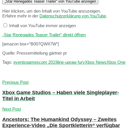
„Star Renegades Teaser Trailer“ von YouTube anzeigen
Hier klicken, um den Inhalt von YouTube anzuzeigen.
Erfahre mehr in der
Datenschutzerklärung von YouTube
.
Inhalt von YouTube immer anzeigen
„Star Renegades Teaser Trailer“ direkt öffnen
[amazon box=“B007QWII7W“]
Quelle: Pressemitteilung gärtner pr
Tags:
events
gamescom 2019
line-up
raw fury
Xbox News
Xbox One
Previous Post
Xbox Game Studios – Haben viele Singleplayer-
Titel in Arbeit
Next Post
Ancestors: The Humankind Odyssey – Zweites
Experience-Video „Die Sportkletterin“ verfügbar