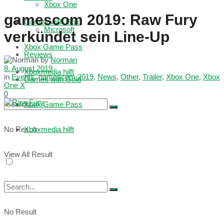
Xbox One
gamescom 2019: Raw Fury
Games with Gold
Microsoft
verkündet sein Line-Up
Xbox Game Pass
Reviews
by
Norman
8. August 2019
Xboxmedia hilft
in
Events
,
gamescom 2019
,
News
,
Other
,
Trailer
,
Xbox One
,
Xbox
Games with Gold
One X
0
Xbox Game Pass
No Result
Xboxmedia hilft
View All Result
No Result