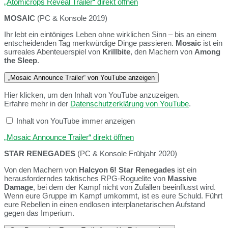
„Atomicrops Reveal Trailer“ direkt öffnen
MOSAIC
(PC & Konsole 2019)
Ihr lebt ein eintöniges Leben ohne wirklichen Sinn – bis an einem
entscheidenden Tag merkwürdige Dinge passieren.
Mosaic
ist ein
surreales Abenteuerspiel von
Krillbite
, den Machern von
Among
the Sleep
.
„Mosaic Announce Trailer“ von YouTube anzeigen
Hier klicken, um den Inhalt von YouTube anzuzeigen.
Erfahre mehr in der
Datenschutzerklärung von YouTube
.
Inhalt von YouTube immer anzeigen
„Mosaic Announce Trailer“ direkt öffnen
STAR RENEGADES
(PC & Konsole Frühjahr 2020)
Von den Machern von
Halcyon 6! Star Renegades
ist ein
herausforderndes taktisches RPG-Roguelite von
Massive
Damage
, bei dem der Kampf nicht von Zufällen beeinflusst wird.
Wenn eure Gruppe im Kampf umkommt, ist es eure Schuld. Führt
eure Rebellen in einen endlosen interplanetarischen Aufstand
gegen das Imperium.