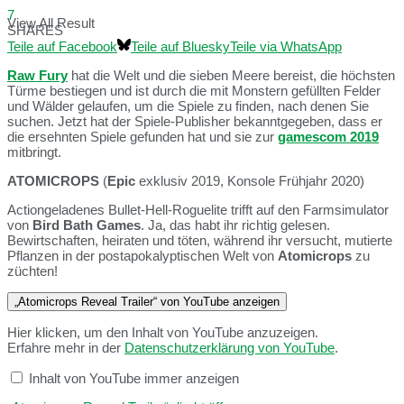
7
View All Result
SHARES
Teile auf Facebook
Teile auf Bluesky
Teile via WhatsApp
Raw Fury
hat die Welt und die sieben Meere bereist, die höchsten
Türme bestiegen und ist durch die mit Monstern gefüllten Felder
und Wälder gelaufen, um die Spiele zu finden, nach denen Sie
suchen. Jetzt hat der Spiele-Publisher bekanntgegeben, dass er
die ersehnten Spiele gefunden hat und sie zur
gamescom 2019
mitbringt.
ATOMICROPS
(
Epic
exklusiv 2019, Konsole Frühjahr 2020)
Actiongeladenes Bullet-Hell-Roguelite trifft auf den Farmsimulator
von
Bird Bath Games
. Ja, das habt ihr richtig gelesen.
Bewirtschaften, heiraten und töten, während ihr versucht, mutierte
Pflanzen in der postapokalyptischen Welt von
Atomicrops
zu
züchten!
„Atomicrops Reveal Trailer“ von YouTube anzeigen
Hier klicken, um den Inhalt von YouTube anzuzeigen.
Erfahre mehr in der
Datenschutzerklärung von YouTube
.
Inhalt von YouTube immer anzeigen