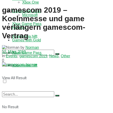
Xbox One
gamescom 2019 –
Games with Gold
Microsoft
Koelnmesse und game
Xbox Game Pass
verlängern gamescom-
Reviews
Vertrag
Xboxmedia hilft
Games with Gold
by
Norman
12. März 2019
Xbox Game Pass
in
Events
,
gamescom 2019
,
News
,
Other
0
No Result
Xboxmedia hilft
View All Result
No Result