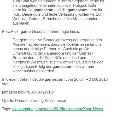
zum Start war sie führend in ihrem Segment, heute ist
sie unangefochtener internationaler Hotspot. Köln
steht für die
gamescom
und die
gamescom
steht für
Köln. Diese gute und feste Verbindung wollen wir zum
Wohl der Games-Branche und des Messestandorts
ausbauen.
Felix Falk,
game
-Geschäftsführer fügte hinzu:
Der gemeinsame Strategieprozess der vergangenen
Monate hat bewiesen, dass die
Koelnmesse
für uns
genau der richtige Partner ist. Auch die große
Unterstützung der
gamescom
und der Games-
Branche durch die Stadt Köln und das Land
Nordrhein-Westfalen ist ein wichtiger Baustein für den
einzigartigen Erfolg der
gamescom
, den wir nun
weiter ausbauen werden.
In diesem Jahr findet die
gamescom
vom 20.08. – 24.08.2019
statt.
[amazon box=“B07PBX2W1S“]
Quelle: Pressemitteilung Koelnmesse
Tags:
events
game
gamescom 2019
koelnmesse
Xbox News