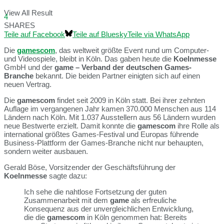
View All Result
4
SHARES
Teile auf Facebook
Teile auf Bluesky
Teile via WhatsApp
Die
gamescom
, das weltweit größte Event rund um Computer-
und Videospiele, bleibt in Köln. Das gaben heute die
Koelnmesse
GmbH und der
game – Verband der deutschen Games-
Branche
bekannt. Die beiden Partner einigten sich auf einen
neuen Vertrag.
Die
gamescom
findet seit 2009 in Köln statt. Bei ihrer zehnten
Auflage im vergangenen Jahr kamen 370.000 Menschen aus 114
Ländern nach Köln. Mit 1.037 Ausstellern aus 56 Ländern wurden
neue Bestwerte erzielt. Damit konnte die
gamescom
ihre Rolle als
international größtes Games-Festival und Europas führende
Business-Plattform der Games-Branche nicht nur behaupten,
sondern weiter ausbauen.
Gerald Böse, Vorsitzender der Geschäftsführung der
Koelnmesse
sagte dazu:
Ich sehe die nahtlose Fortsetzung der guten
Zusammenarbeit mit dem
game
als erfreuliche
Konsequenz aus der unvergleichlichen Entwicklung,
die die
gamescom
in Köln genommen hat: Bereits