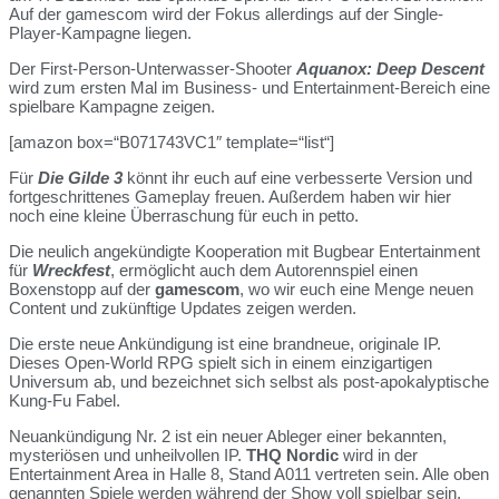
Auf der gamescom wird der Fokus allerdings auf der Single-
Player-Kampagne liegen.
Der First-Person-Unterwasser-Shooter
Aquanox: Deep Descent
wird zum ersten Mal im Business- und Entertainment-Bereich eine
spielbare Kampagne zeigen.
[amazon box=“B071743VC1″ template=“list“]
Für
Die Gilde 3
könnt ihr euch auf eine verbesserte Version und
fortgeschrittenes Gameplay freuen. Außerdem haben wir hier
noch eine kleine Überraschung für euch in petto.
Die neulich angekündigte Kooperation mit Bugbear Entertainment
für
Wreckfest
, ermöglicht auch dem Autorennspiel einen
Boxenstopp auf der
gamescom
, wo wir euch eine Menge neuen
Content und zukünftige Updates zeigen werden.
Die erste neue Ankündigung ist eine brandneue, originale IP.
Dieses Open-World RPG spielt sich in einem einzigartigen
Universum ab, und bezeichnet sich selbst als post-apokalyptische
Kung-Fu Fabel.
Neuankündigung Nr. 2 ist ein neuer Ableger einer bekannten,
mysteriösen und unheilvollen IP.
THQ Nordic
wird in der
Entertainment Area in Halle 8, Stand A011 vertreten sein. Alle oben
genannten Spiele werden während der Show voll spielbar sein.