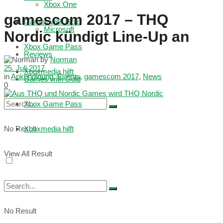
Xbox One
gamescom 2017 – THQ
Games with Gold
Microsoft
Nordic kündigt Line-Up an
Xbox Game Pass
Reviews
by
Norman
25. Juli 2017
Xboxmedia hilft
in
Ankündigung
,
Events
,
gamescom 2017
,
News
Games with Gold
0
Xbox Game Pass
No Result
Xboxmedia hilft
View All Result
No Result