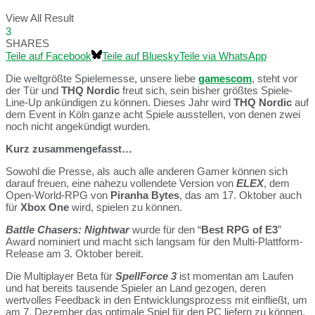
View All Result
3
SHARES
Teile auf Facebook
Teile auf Bluesky
Teile via WhatsApp
Die weltgrößte Spielemesse, unsere liebe
gamescom
, steht vor
der Tür und
THQ Nordic
freut sich, sein bisher größtes Spiele-
Line-Up ankündigen zu können. Dieses Jahr wird
THQ Nordic
auf
dem Event in Köln ganze acht Spiele ausstellen, von denen zwei
noch nicht angekündigt wurden.
Kurz zusammengefasst…
Sowohl die Presse, als auch alle anderen Gamer können sich
darauf freuen, eine nahezu vollendete Version von
ELEX
, dem
Open-World-RPG von
Piranha Bytes
, das am 17. Oktober auch
für
Xbox One
wird, spielen zu können.
Battle Chasers: Nightwar
wurde für den “
Best RPG of E3
”
Award nominiert und macht sich langsam für den Multi-Plattform-
Release am 3. Oktober bereit.
Die Multiplayer Beta für
SpellForce 3
ist momentan am Laufen
und hat bereits tausende Spieler an Land gezogen, deren
wertvolles Feedback in den Entwicklungsprozess mit einfließt, um
am 7. Dezember das optimale Spiel für den PC liefern zu können.