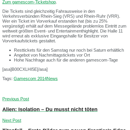
Zum gamescom-Ticketshop
.
Die Tickets sind gleichzeitig Fahrausweise in den
Verkehrsverbünden Rhein-Sieg (VRS) und Rhein-Ruhr (VRR).
Wer ein Ticket im Vorverkauf erstanden hat (bis zu 25%
vergünstigt) erhält auf dem Messegelände problemlos Eintritt zum
weltweit größten Event- und Entertainmenthighlight. Die Halle 11
wird erneut als exklusive Eingangshalle für Besitzer von
Vorverkaufstickets gestaltet.
Resttickets für den Samstag nur noch bei Saturn erhältlich
Angebot von Nachmittagstickets vor Ort
Hohe Nachfrage auch für die anderen gamescom-Tage
[asa]B00CXLHI5E[/asa]
Tags:
Gamescom 2014
News
Previous Post
Alien: Isolation – Du musst nicht töten
Next Post