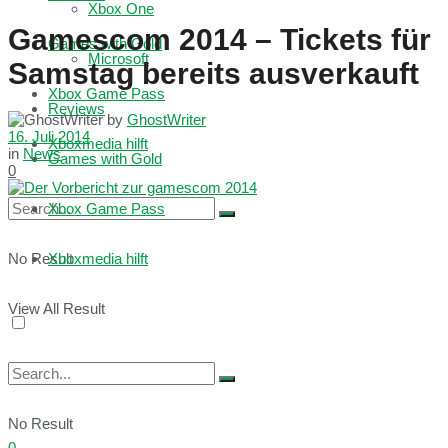
Xbox One
Gamescom 2014 – Tickets für
Games with Gold
Microsoft
Samstag bereits ausverkauft
Xbox Game Pass
Reviews
by
GhostWriter
16. Juli 2014
Xboxmedia hilft
in
News
Games with Gold
0
Xbox Game Pass
No Result
Xboxmedia hilft
View All Result
No Result
0