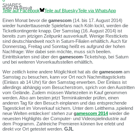
SHARES
View All Result
Teile auf Facebook
Teile auf Bluesky
Teile via WhatsApp
Einen Monat bevor die
gamescom
(14. bis 17. August 2014)
wieder hunderttausende Spielefans nach Köln lockt, werden die
Ticketkontingente knapp. Der Samstag (16. August 2014) ist
bereits zum jetzigen Zeitpunkt ausverkauft. Wenige Resttickets
sind deutschlandweit noch in Saturn-Filialen erhältlich. Auch für
Donnerstag, Freitag und Sonntag heißt es aufgrund der hohen
Nachfrage: Wer dabei sein möchte, muss sich beeilen.
Eintrittskarten sind über den
gamescom
-Ticketshop, bei Saturn
und bei weiteren Vorverkaufsstellen erhältlich.
Wer zeitlich keine andere Möglichkeit hat als die
gamescom
am
Samstag zu besuchen, kann vor Ort noch Nachmittagstickets
(Einlass ab 14 Uhr) für den Samstag erwerben. Der Einlass ist
allerdings abhängig vom Besucherstrom, sprich von den Austritten
vom Gelände. Zudem müssen Wartezeiten in Kauf genommen
werden. Also am besten jetzt Terminkalender prüfen, einen
anderen Tag für den Besuch einplanen und das entsprechende
Tagesticket im Vorverkauf sichern. Unter dem Leitthema ‚spielend
neue Welten entdecken‘ stehen zur
g
amescom 2014
wieder die
neuesten Highlights der Computer- und Videospielindustrie auf
dem Programm. Zahlreiche Premieren können live erlebt und
direkt vor Ort getestet werden.
GJL