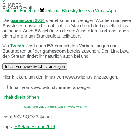
SHARES
View All Result
Teile auf Facebook
Teile auf Bluesky
Teile via WhatsApp
Die
gamescom 2014
startet schon in wenigen Wochen und viele
Aussteller müssen bis dahin ihren Stand noch fertig stellen bzw.
aufbauen. Auch
EA
gehört zu diesen Ausstellern und lässt euch
einmal mehr am Standaufbau teilhaben.
Via
Twitch
lässt euch
EA
nun bei den Vorbereitungen und
Bauarbeiten auf der
gamescom
bereits zusehen. Den Link bzw.
den Stream findet ihr natürlich auch bei uns.
Inhalt von www.twitch.tv anzeigen
Hier klicken, um den Inhalt von www.twitch.tv anzuzeigen.
Inhalt von www.twitch.tv immer anzeigen
Inhalt direkt öffnen
Watch live video from EADE on www.twitch.tv
[asa]B00JSQQZ38[/asa]
Tags:
EA
Gamescom 2014