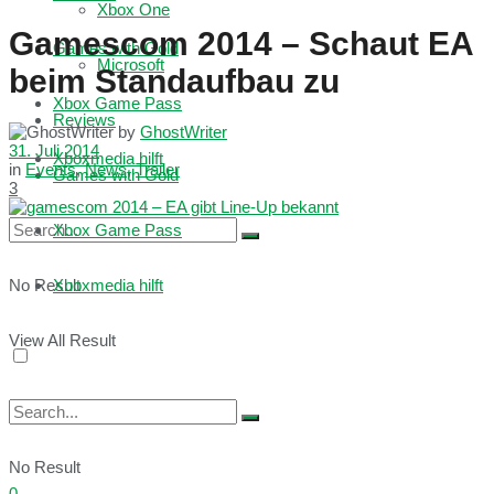
Xbox One
Gamescom 2014 – Schaut EA
Games with Gold
Microsoft
beim Standaufbau zu
Xbox Game Pass
Reviews
by
GhostWriter
31. Juli 2014
Xboxmedia hilft
in
Events
,
News
,
Trailer
Games with Gold
3
Xbox Game Pass
No Result
Xboxmedia hilft
View All Result
No Result
0