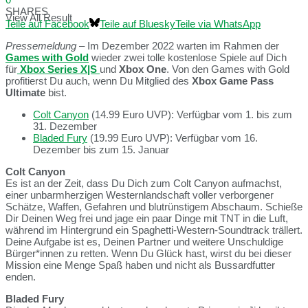
SHARES
View All Result
Teile auf Facebook
Teile auf Bluesky
Teile via WhatsApp
Pressemeldung
– Im Dezember 2022 warten im Rahmen der
Games with Gold
wieder zwei tolle kostenlose Spiele auf Dich
für
Xbox Series X|S
und
Xbox One
. Von den Games with Gold
profitierst Du auch, wenn Du Mitglied des
Xbox Game Pass
Ultimate
bist.
Colt Canyon
(14.99 Euro UVP): Verfügbar vom 1. bis zum
31. Dezember
Bladed Fury
(19.99 Euro UVP): Verfügbar vom 16.
Dezember bis zum 15. Januar
Colt Canyon
Es ist an der Zeit, dass Du Dich zum Colt Canyon aufmachst,
einer unbarmherzigen Westernlandschaft voller verborgener
Schätze, Waffen, Gefahren und blutrünstigem Abschaum. Schieße
Dir Deinen Weg frei und jage ein paar Dinge mit TNT in die Luft,
während im Hintergrund ein Spaghetti-Western-Soundtrack trällert.
Deine Aufgabe ist es, Deinen Partner und weitere Unschuldige
Bürger*innen zu retten. Wenn Du Glück hast, wirst du bei dieser
Mission eine Menge Spaß haben und nicht als Bussardfutter
enden.
Bladed Fury