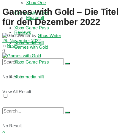
Xbox One
Games with Gold – Die Titel
Games with Gold
Microsoft
für den Dezember 2022
Xbox Game Pass
Reviews
by
GhostWriter
29. November 2022
Xboxmedia hilft
in
News
Games with Gold
0
Xbox Game Pass
No Result
Xboxmedia hilft
View All Result
No Result
0