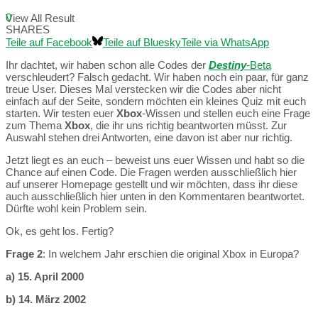
0
View All Result
SHARES
Teile auf Facebook
Teile auf Bluesky
Teile via WhatsApp
Ihr dachtet, wir haben schon alle Codes der
Destiny
-Beta
verschleudert? Falsch gedacht. Wir haben noch ein paar, für ganz
treue User. Dieses Mal verstecken wir die Codes aber nicht
einfach auf der Seite, sondern möchten ein kleines Quiz mit euch
starten. Wir testen euer
Xbox
-Wissen und stellen euch eine Frage
zum Thema
Xbox
, die ihr uns richtig beantworten müsst. Zur
Auswahl stehen drei Antworten, eine davon ist aber nur richtig.
Jetzt liegt es an euch – beweist uns euer Wissen und habt so die
Chance auf einen Code. Die Fragen werden ausschließlich hier
auf unserer Homepage gestellt und wir möchten, dass ihr diese
auch ausschließlich hier unten in den Kommentaren beantwortet.
Dürfte wohl kein Problem sein.
Ok, es geht los. Fertig?
Frage 2
: In welchem Jahr erschien die original Xbox in Europa?
a) 15. April 2000
b) 14. März 2002