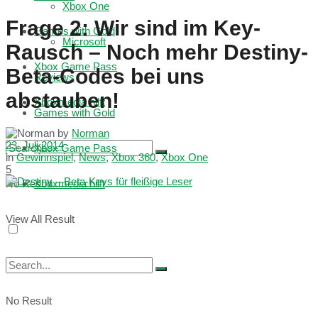
Xbox One
Frage 2: Wir sind im Key-
Games with Gold
Microsoft
Rausch – Noch mehr Destiny-
Xbox Game Pass
Beta-Codes bei uns
Reviews
abstauben!
Xboxmedia hilft
Games with Gold
by
Norman
23. Juli 2014
Xbox Game Pass
in
Gewinnspiel
,
News
,
Xbox 360
,
Xbox One
5
No Result
Xboxmedia hilft
View All Result
No Result