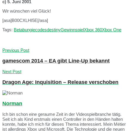
c) 5. Juni 2001
Wir wünschen viel Glück!
[asa]B00CXLHI5E[/asa]
Tags:
Beta
bungie
codes
destiny
Gewinnspiel
Xbox 360
Xbox One
Previous Post
gamescom 2014 – EA gibt Line-Up bekannt
Next Post
Dragon Age: Inquisition – Release verschoben
Norman
Ich bin schon eine geraume Zeit in der Videospielbranche tätig.
Seit ich als Kind erstmals einen Controller in den Händen halten
konnte, habe ich mich für dieses Thema interessiert. Mein Métier
ist allerdings Xbox und Microsoft. Die Technologie und die neuen