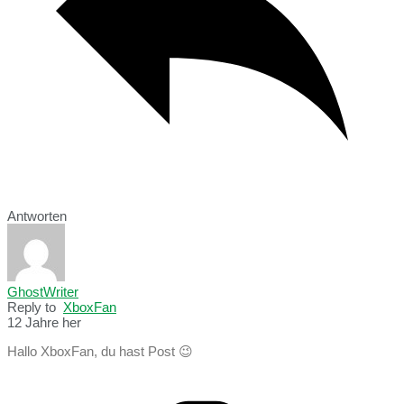
Antworten
GhostWriter
Reply to
XboxFan
12 Jahre her
Hallo XboxFan, du hast Post 😉