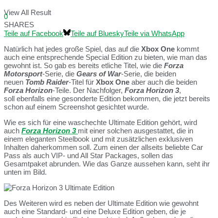
View All Result
0
SHARES
Teile auf Facebook
Teile auf Bluesky
Teile via WhatsApp
Natürlich hat jedes große Spiel, das auf die
Xbox One
kommt
auch eine entsprechende Special Edition zu bieten, wie man das
gewohnt ist. So gab es bereits etliche Titel, wie die
Forza
Motorsport
-Serie, die
Gears of War
-Serie, die beiden
neuen
Tomb Raider
-Titel für
Xbox One
aber auch die beiden
Forza Horizon
-Teile. Der Nachfolger,
Forza Horizon 3
,
soll ebenfalls eine gesonderte Edition bekommen, die jetzt bereits
schon auf einem Screenshot gesichtet wurde.
Wie es sich für eine waschechte Ultimate Edition gehört, wird
auch
Forza Horizon 3
mit einer solchen ausgestattet, die in
einem eleganten Steelbook und mit zusätzlichen exklusiven
Inhalten daherkommen soll. Zum einen der allseits beliebte Car
Pass als auch VIP- und All Star Packages, sollen das
Gesamtpaket abrunden. Wie das Ganze aussehen kann, seht ihr
unten im Bild.
Des Weiteren wird es neben der Ultimate Edition wie gewohnt
auch eine Standard- und eine Deluxe Edition geben, die je