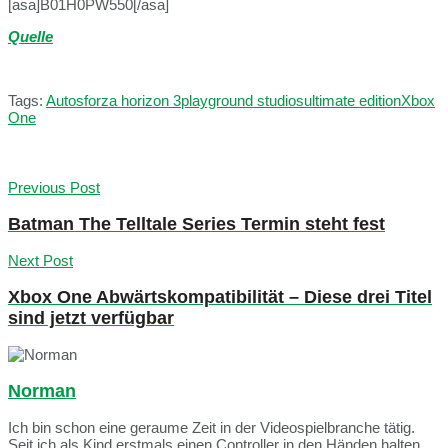
[asa]B01H0PW550[/asa]
Quelle
Tags:
Autos
forza horizon 3
playground studios
ultimate edition
Xbox
One
Previous Post
Batman The Telltale Series Termin steht fest
Next Post
Xbox One Abwärtskompatibilität – Diese drei Titel
sind jetzt verfügbar
Norman
Ich bin schon eine geraume Zeit in der Videospielbranche tätig.
Seit ich als Kind erstmals einen Controller in den Händen halten