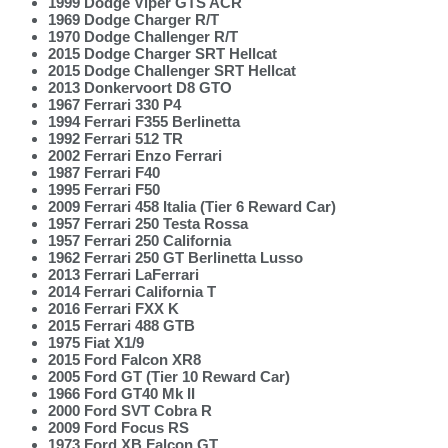
1999 Dodge Viper GTS ACR
1969 Dodge Charger R/T
1970 Dodge Challenger R/T
2015 Dodge Charger SRT Hellcat
2015 Dodge Challenger SRT Hellcat
2013 Donkervoort D8 GTO
1967 Ferrari 330 P4
1994 Ferrari F355 Berlinetta
1992 Ferrari 512 TR
2002 Ferrari Enzo Ferrari
1987 Ferrari F40
1995 Ferrari F50
2009 Ferrari 458 Italia (Tier 6 Reward Car)
1957 Ferrari 250 Testa Rossa
1957 Ferrari 250 California
1962 Ferrari 250 GT Berlinetta Lusso
2013 Ferrari LaFerrari
2014 Ferrari California T
2016 Ferrari FXX K
2015 Ferrari 488 GTB
1975 Fiat X1/9
2015 Ford Falcon XR8
2005 Ford GT (Tier 10 Reward Car)
1966 Ford GT40 Mk II
2000 Ford SVT Cobra R
2009 Ford Focus RS
1973 Ford XB Falcon GT