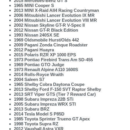
2015 Mercedes-Benz GT S
1965 MINI Cooper S
2013 MINI X-Raid All4 Racing Countryman
2006 Mitsubishi Lancer Evolution IX MR
2004 Mitsubishi Lancer Evolution VIII MR
2002 Nissan Skyline GT-R V-Spec II
2012 Nissan GT-R Black Edition
1993 Nissan 240SX SE
1969 Oldsmobile Hurst/Olds 442
2009 Pagani Zonda Cinque Roadster
2012 Pagani Huayra
2015 Polaris RZR XP 1000 EPS
1973 Pontiac Firebird Trans Am SD-455
1969 Pontiac GTO Judge
1973 Renault Alpine A110 1600S
2014 Rolls-Royce Wraith
2004 Saleen S7
1965 Shelby Cobra Daytona Coupe
2013 Shelby Ford F-150 SVT Raptor Shelby
2013 SRT Viper GTS (Tier 7 Reward Car)
1998 Subaru Impreza 22B STi
2005 Subaru Impreza WRX STI
2013 Subaru BRZ
2014 Tesla Model S P85D
1985 Toyota Sprinter Trueno GT Apex
1998 Toyota Supra RZ
2012 Vauxhall Astra VXR