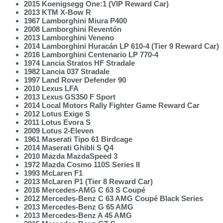
2015 Koenigsegg One:1 (VIP Reward Car)
2013 KTM X-Bow R
1967 Lamborghini Miura P400
2008 Lamborghini Reventón
2013 Lamborghini Veneno
2014 Lamborghini Huracán LP 610-4 (Tier 9 Reward Car)
2016 Lamborghini Centenario LP 770-4
1974 Lancia Stratos HF Stradale
1982 Lancia 037 Stradale
1997 Land Rover Defender 90
2010 Lexus LFA
2013 Lexus GS350 F Sport
2014 Local Motors Rally Fighter Game Reward Car
2012 Lotus Exige S
2011 Lotus Evora S
2009 Lotus 2-Eleven
1961 Maserati Tipo 61 Birdcage
2014 Maserati Ghibli S Q4
2010 Mazda MazdaSpeed 3
1972 Mazda Cosmo 110S Series II
1993 McLaren F1
2013 McLaren P1 (Tier 8 Reward Car)
2016 Mercedes-AMG C 63 S Coupé
2012 Mercedes-Benz C 63 AMG Coupé Black Series
2013 Mercedes-Benz G 65 AMG
2013 Mercedes-Benz A 45 AMG