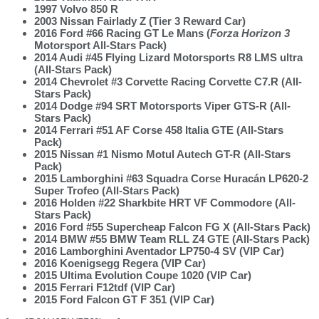
1997 Volvo 850 R
2003 Nissan Fairlady Z (Tier 3 Reward Car)
2016 Ford #66 Racing GT Le Mans (
Forza Horizon 3
Motorsport All-Stars Pack)
2014 Audi #45 Flying Lizard Motorsports R8 LMS ultra
(All-Stars Pack)
2014 Chevrolet #3 Corvette Racing Corvette C7.R (All-
Stars Pack)
2014 Dodge #94 SRT Motorsports Viper GTS-R (All-
Stars Pack)
2014 Ferrari #51 AF Corse 458 Italia GTE (All-Stars
Pack)
2015 Nissan #1 Nismo Motul Autech GT-R (All-Stars
Pack)
2015 Lamborghini #63 Squadra Corse Huracán LP620-2
Super Trofeo (All-Stars Pack)
2016 Holden #22 Sharkbite HRT VF Commodore (All-
Stars Pack)
2016 Ford #55 Supercheap Falcon FG X (All-Stars Pack)
2014 BMW #55 BMW Team RLL Z4 GTE (All-Stars Pack)
2016 Lamborghini Aventador LP750-4 SV (VIP Car)
2016 Koenigsegg Regera (VIP Car)
2015 Ultima Evolution Coupe 1020 (VIP Car)
2015 Ferrari F12tdf (VIP Car)
2015 Ford Falcon GT F 351 (VIP Car)