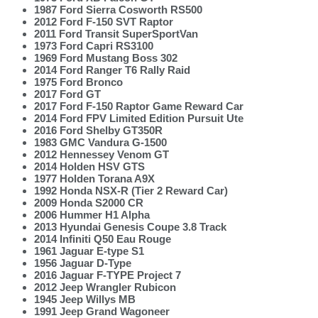
1987 Ford Sierra Cosworth RS500
2012 Ford F-150 SVT Raptor
2011 Ford Transit SuperSportVan
1973 Ford Capri RS3100
1969 Ford Mustang Boss 302
2014 Ford Ranger T6 Rally Raid
1975 Ford Bronco
2017 Ford GT
2017 Ford F-150 Raptor Game Reward Car
2014 Ford FPV Limited Edition Pursuit Ute
2016 Ford Shelby GT350R
1983 GMC Vandura G-1500
2012 Hennessey Venom GT
2014 Holden HSV GTS
1977 Holden Torana A9X
1992 Honda NSX-R (Tier 2 Reward Car)
2009 Honda S2000 CR
2006 Hummer H1 Alpha
2013 Hyundai Genesis Coupe 3.8 Track
2014 Infiniti Q50 Eau Rouge
1961 Jaguar E-type S1
1956 Jaguar D-Type
2016 Jaguar F-TYPE Project 7
2012 Jeep Wrangler Rubicon
1945 Jeep Willys MB
1991 Jeep Grand Wagoneer