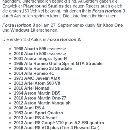
nachdem, unterschiedlich bepackt sind. Außerdem gaben die
Entwickler
Playground Studios
des neuen Racers
auch gleich
die ersten 150 Vehikel bekannt, mit denen ihr in
Forza Horizon 3
durch Australien sprinten könnt. Die Liste findet ihr hier unten.
Forza Horizon 3
soll am 27. September exklusiv für
Xbox One
und
Windows 10
erscheinen.
Die ersten 150 Autos in
Forza Horizon 3
:
1968 Abarth 595 esseesse
2010 Abarth 500 esseesse
2001 Acura Integra Type-R
1965 Alfa Romeo Giulia Sprint GTA Stradale
1968 Alfa Romeo 33 Stradale
2014 Alfa Romeo 4C
1971 AMC Javelin AMX
2013 Ariel Atom 500 V8
2016 Ariel Nomad
1964 Aston Martin DB5
2010 Aston Martin One-77
2012 Aston Martin Vanquish
2006 Audi RS 4
1983 Audi Sport Quattro
2013 Audi RS 4 Avant
2013 Audi R8 Coupé V10 plus 5.2 FSI quattro
2016 Audi R8 V10 plus (Tier 4 Reward Car)