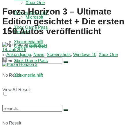
Xbox One
Forza Horizon 3 – Ultimate
Games with Gold
Microsoft
Edition gesichtet + Die ersten
Xbox Game Pass
150 Autos veröffentlicht
Reviews
Xboxmedia hilft
by
Norman
Games with Gold
19. Juli 2016
in
Ankündigung
,
News
,
Screenshots
,
Windows 10
,
Xbox One
14
Xbox Game Pass
No Result
Xboxmedia hilft
View All Result
No Result