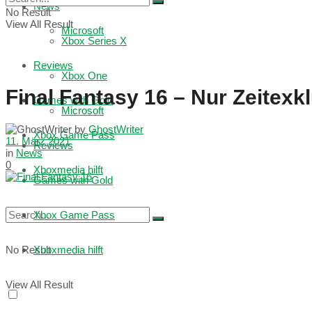
News
No Result
View All Result
Microsoft
Xbox Series X
Reviews
Xbox One
Final Fantasy 16 – Nur Zeitexk
Games with Gold
Microsoft
by
GhostWriter
Xbox Game Pass
11. März 2021
Reviews
in
News
0
Xboxmedia hilft
Games with Gold
Xbox Game Pass
No Result
Xboxmedia hilft
View All Result