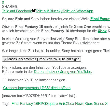
0
SHARES
Teile auf Facebook
Teile auf Bluesky
Teile via WhatsApp
Square Enix u
nd Sony haben bereits vor einiger Weile
Final Fanta
Obwohl
Final Fantasy 15
noch zeitgleich für
Xbox One
erschien, w
wirklich bestätigt hat, ob
Final Fantasy 16
überhaupt für die
Xbox
-K
In einer Werbung von Sony selbst zeigt Sony Brasilien kleine aber s
gewisse Zeit“ trägt, wenn es um das Thema Exklusivität geht.
Wie lange diese Zeit ist, bleibt unklar. Sony hat allerdings gerne T
„Grandes lançamentos | PS5“ von YouTube anzeigen
Hier klicken, um den Inhalt von YouTube anzuzeigen.
Erfahre mehr in der
Datenschutzerklärung von YouTube
.
Inhalt von YouTube immer anzeigen
„Grandes lançamentos | PS5“ direkt öffnen
[amazon box=“B07SDH99R1″ template=“list“]
Tags:
Final Fantasy 16
RPG
Square Enix
Xbox News
Xbox Series X