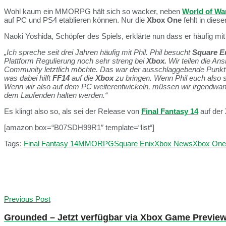
Wohl kaum ein MMORPG hält sich so wacker, neben
World of War
auf PC und PS4 etablieren können. Nur die
Xbox One
fehlt in dies
Naoki Yoshida, Schöpfer des Spiels, erklärte nun dass er häufig mi
„Ich spreche seit drei Jahren häufig mit Phil. Phil besucht
Square E
Plattform Regulierung noch sehr streng bei
Xbox.
Wir teilen die An
Community letztlich möchte. Das war der ausschlaggebende Punkt fü
was dabei hilft
FF14
auf die
Xbox
zu bringen. Wenn Phil euch also 
Wenn wir also auf dem PC weiterentwickeln, müssen wir irgendwann 
dem Laufenden halten werden.“
Es klingt also so, als sei der Release von
Final Fantasy 14
auf der
[amazon box=“B07SDH99R1″ template=“list“]
Tags:
Final Fantasy 14
MMORPG
Square Enix
Xbox News
Xbox One
Previous Post
Grounded – Jetzt verfügbar via Xbox Game Previe