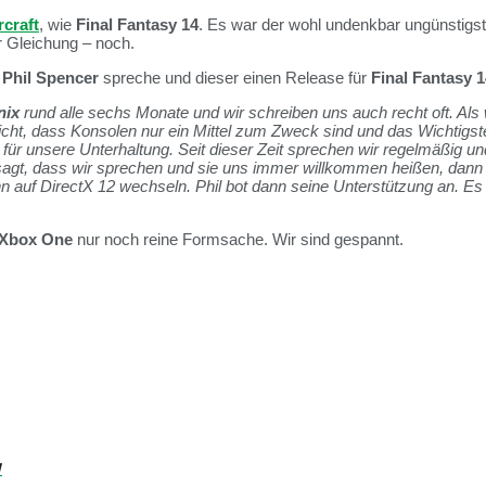
craft
, wie
Final Fantasy 14
. Es war der wohl undenkbar ungünstigst
er Gleichung – noch.
t
Phil Spencer
spreche und dieser einen Release für
Final Fantasy 1
nix
rund alle sechs Monate und wir schreiben uns auch recht oft. Als
sicht, dass Konsolen nur ein Mittel zum Zweck sind und das Wichti
r unsere Unterhaltung. Seit dieser Zeit sprechen wir regelmäßig und
sagt, dass wir sprechen und sie uns immer willkommen heißen, dann 
auf DirectX 12 wechseln. Phil bot dann seine Unterstützung an. Es g
Xbox One
nur noch reine Formsache. Wir sind gespannt.
w