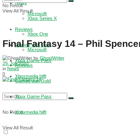
News
No Result
View All Result
Microsoft
Xbox Series X
Reviews
Xbox One
Final Fantasy 14 – Phil Spenc
Games with Gold
Microsoft
by
GhostWriter
Xbox Game Pass
29. Juli 2020
Reviews
in
News
0
Xboxmedia hilft
Games with Gold
Xbox Game Pass
No Result
Xboxmedia hilft
View All Result