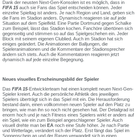
Dank der neusten Next-Gen-Konsolen ist es möglich, dass in
FIFA 15
auch sie Fans das Spiel entscheiden können. Jeder
einzelne Spieltag ist anders. Je nach Region und Land, geben sich
die Fans im Stadion anders. Dynamisch reagieren sie auf jede
Situation auf dem Spielfeld. Eine Partie Dortmund gegen Schalke
zum Beispiel, lässt das Stadion kochen. Fanchöre übertönen sich
gegenseitig und stimmen so auf das Spielgeschehen ein. Jeder
Block mit seinem eigenen Clublied. Auch im Stadion hat sich
einiges geändert. Die Animationen der Balljungen, die
Spieleranimationen und die Kommentare der Stadionsprecher
ändern sich stets. Auch die Kommentatoren reagieren jetzt
dynamisch auf jede einzelne Begegnung.
Neues visuelles Erscheinungsbild der Spieler
Das
FIFA 15
-Entwicklerteam hat einen komplett neuen Next-Gen-
Spieler kreiert. Auch die persönliche Athletik des jeweiligen
Spielers überträgt sich in das Spiel mit ein. Die Herausforderung
bestand darin, einen vollkommen neuen Spieler auf den Platz zu
bringen, wie man ihn so noch nicht gesehen hat. Der Detailgrad ist
enorm hoch und je nach Fitness eines Spielers wirkt er anders auf
ein Spiel, wie ein zum Beispiel angeschlagener Spieler. Auch
visuell drehte man bei
EA
noch eine Stufe höher. Je nach Partie
und Wetterlage, verändert sich der Platz. Erst fängt das Spiel im
Sonnenschein an und der Rasen verwandelt sich in einen