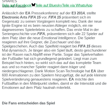
SHARES
Teile auf Facebook
Teile auf Bluesky
Teile via WhatsApp
View All Result
Anlässlich der
EA
Pressekonferenz auf der
E3 2014
, stellte
Electronic Arts
FIFA 15
vor.
FIFA 15
präsentiert sich im
Gegensatz zu seinen Vorgängern komplett neu. Dank der neue
Ignite Engine ist es beim neusten Ableger möglich, ein nie
dagewesenes Spielerlebnis zu schaffen. Das erste Mal in der
Seriengeschichte von
FIFA
, präsentieren sich alle 22 Spieler auf
dem Platz über die neue
Emotional Intelligence
. Die Spieler
reagieren auf ihre Gegner, die Zuschauer und das
Spielgeschehen. Auch das Spielfeld reagiert bei
FIFA 15
dieses
Mal dynamisch. Je länger also ein Spiel läuft, desto geschundener
ist der Rasen nach Abpfiff einer Partie. Sogar das Spielverhalten
der Fußballer hat sich grundlegend geändert. Liegt man zum
Beispiel hoch hinten, so wirkt sich das auf das komplette Team
aus und so mancher Spieler reagiert dann träger und
niedergeschlagener. Dank Motion Scan-Technologie hat
EA
über
600 Animationen zu den Spielern hinzugefügt, die auf jede kleinste
Spielveränderung genauestens reagieren.
EA
möchte den
Fußballfan in den Mittelpunkt stellen, damit er die Intensität und die
Emotionen auf dem Platz hautnah miterlebt.
Die Fans entscheiden das Spiel