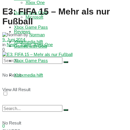
Xbox One
E3: FIFA 15 – Mehr als nur
Games with Gold
Microsoft
Fußball
Xbox Game Pass
Reviews
by
Norman
9. Juni 2014
Xboxmedia hilft
in
News
,
Trailer
,
Xbox One
Games with Gold
0
Xbox Game Pass
No Result
Xboxmedia hilft
View All Result
No Result
0