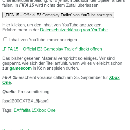
Charakterüberarbeitung, wird je nach Situation der Spieler anders
fallen. In
FIFA 15
wird nichts dem Zufall überlassen.
„FIFA 15 – Official E3 Gameplay Trailer“ von YouTube anzeigen
Hier klicken, um den Inhalt von YouTube anzuzeigen.
Erfahre mehr in der
Datenschutzerklärung von YouTube
.
Inhalt von YouTube immer anzeigen
„FIFA 15 – Official E3 Gameplay Trailer“ direkt öffnen
Das bisher gesehen Material verspricht so einiges. Wir sind
gespannt, wie sich der Titel anfühlt, wenn wir es vielleicht schon
zur
gamescom
in Köln anspielen dürfen.
FIFA
15
erscheint voraussichtlich am 25. September für
Xbox
One
.
Quelle
: Pressemitteilung
[asa]B00CX7BXL8[/asa]
Tags:
EA
fifa
fifa 15
Xbox One