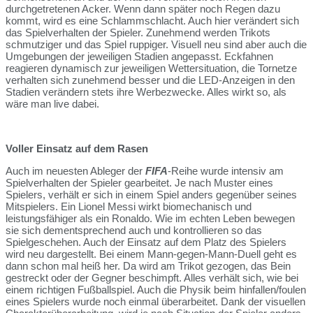
durchgetretenen Acker. Wenn dann später noch Regen dazu
kommt, wird es eine Schlammschlacht. Auch hier verändert sich
das Spielverhalten der Spieler. Zunehmend werden Trikots
schmutziger und das Spiel ruppiger. Visuell neu sind aber auch die
Umgebungen der jeweiligen Stadien angepasst. Eckfahnen
reagieren dynamisch zur jeweiligen Wettersituation, die Tornetze
verhalten sich zunehmend besser und die LED-Anzeigen in den
Stadien verändern stets ihre Werbezwecke. Alles wirkt so, als
wäre man live dabei.
Voller Einsatz auf dem Rasen
Auch im neuesten Ableger der
FIFA
-Reihe wurde intensiv am
Spielverhalten der Spieler gearbeitet. Je nach Muster eines
Spielers, verhält er sich in einem Spiel anders gegenüber seines
Mitspielers. Ein Lionel Messi wirkt biomechanisch und
leistungsfähiger als ein Ronaldo. Wie im echten Leben bewegen
sie sich dementsprechend auch und kontrollieren so das
Spielgeschehen. Auch der Einsatz auf dem Platz des Spielers
wird neu dargestellt. Bei einem Mann-gegen-Mann-Duell geht es
dann schon mal heiß her. Da wird am Trikot gezogen, das Bein
gestreckt oder der Gegner beschimpft. Alles verhält sich, wie bei
einem richtigen Fußballspiel. Auch die Physik beim hinfallen/foulen
eines Spielers wurde noch einmal überarbeitet. Dank der visuellen