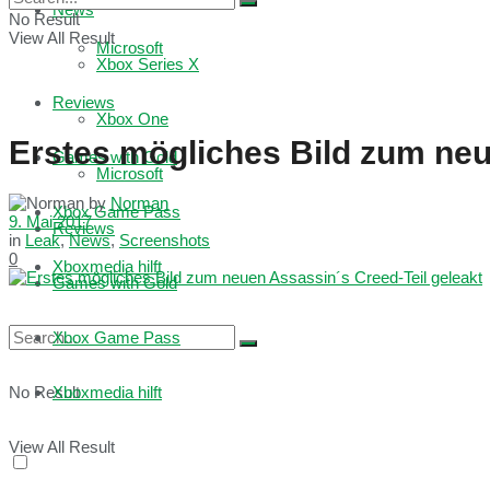
News
No Result
View All Result
Microsoft
Xbox Series X
Reviews
Xbox One
Erstes mögliches Bild zum neu
Games with Gold
Microsoft
by
Norman
Xbox Game Pass
9. Mai 2017
Reviews
in
Leak
,
News
,
Screenshots
0
Xboxmedia hilft
Games with Gold
Xbox Game Pass
No Result
Xboxmedia hilft
View All Result