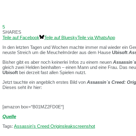
5
SHARES
Teile auf Facebook
Teile auf Bluesky
Teile via WhatsApp
In den letzten Tagen und Wochen machte immer mal wieder ein Ge
neuste Streich um die Meuchelmörder aus dem Hause
Ubisoft
Ass
Bisher gibt es aber noch keinerlei Infos zu einem neuen
Assassin´
gleich zwei Helden beinhalten – einen Mann und eine Frau. Das ne
Ubisoft
bei derzeit fast allen Spielen nutzt.
Jetzt tauchte ein angeblich erstes Bild von
Assassin´s Creed: Orig
Dieses seht ihr hier:
[amazon box=“B01MZ2FD0E“]
Quelle
Tags:
Assassin's Creed Origins
leak
screenshot