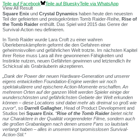
Teile auf Facebook
Teile auf Bluesky
Teile via WhatsApp
View All Result
Square Enix
und
Crystal Dynamics
haben heute den neuesten
Teil der gefeierten und preisgekrönten Tomb Raider-Reihe,
Rise of
the Tomb Raider
enthüllt. Das Spiel wird 2015 das Genre der
Survival-Action neu definieren.
In Tomb Raider wurde Lara Croft zu einer wahren
Überlebenskämpferin geformt die den Gefahren einer
geheimnisvollen und gefährlichen Welt trotzte. Im nächsten Kapitel
ihrer Reise muss Lara all ihre gewonnenen Fähigkeiten und
Instinkte nutzen, neuen Gefährten gewinnen und letztendlich ihr
Schicksal als Grabräuberin akzeptieren.
„Dank der Power der neuen Hardware-Generation und unserer
eigens entwickelten Foundation-Engine werden wir noch
spektakulärere und epischere Action-Momente erschaffen. An
mehreren Orten auf der ganzen Welt werden Spieler einige der
wunderschönsten und gefährlichsten Gebiete der Welt erkunden
können – diese Locations sind dabei mehr als dreimal so groß wie
zuvor“
, so
Darrell Gallagher
, Head of Product Development and
Studios bei
Square Enix
.
“
Rise of the Tomb Raider
bietet nicht
nur Charaktere in der Qualität vorgerendeter Filme, sondern auch
die großen Grabanlagen nach denen unsere Fans so lautstark
verlangt haben – alles in unserem kompromisslosen Survival-
Action-Stil.“