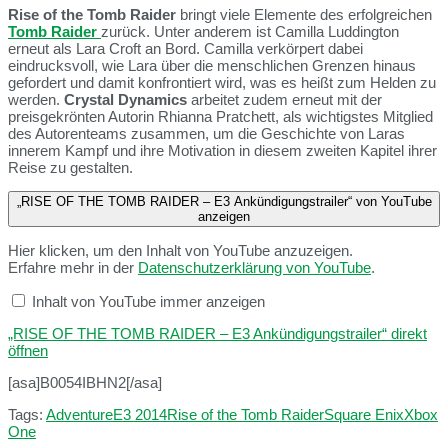
Rise of the Tomb Raider
bringt viele Elemente des erfolgreichen
Tomb Raider
zurück. Unter anderem ist Camilla Luddington
erneut als Lara Croft an Bord. Camilla verkörpert dabei
eindrucksvoll, wie Lara über die menschlichen Grenzen hinaus
gefordert und damit konfrontiert wird, was es heißt zum Helden zu
werden.
Crystal Dynamics
arbeitet zudem erneut mit der
preisgekrönten Autorin Rhianna Pratchett, als wichtigstes Mitglied
des Autorenteams zusammen, um die Geschichte von Laras
innerem Kampf und ihre Motivation in diesem zweiten Kapitel ihrer
Reise zu gestalten.
„RISE OF THE TOMB RAIDER – E3 Ankündigungstrailer“ von YouTube
anzeigen
Hier klicken, um den Inhalt von YouTube anzuzeigen.
Erfahre mehr in der
Datenschutzerklärung von YouTube
.
Inhalt von YouTube immer anzeigen
„RISE OF THE TOMB RAIDER – E3 Ankündigungstrailer“ direkt
öffnen
[asa]B0054IBHN2[/asa]
Tags:
Adventure
E3 2014
Rise of the Tomb Raider
Square Enix
Xbox
One