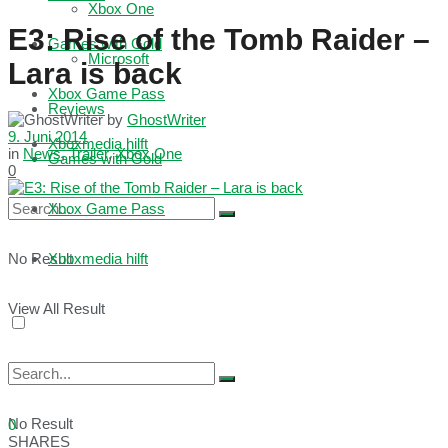
Xbox One
E3: Rise of the Tomb Raider –
Games with Gold
Microsoft
Lara is back
Xbox Game Pass
Reviews
by
GhostWriter
9. Juni 2014
Xboxmedia hilft
in
News
,
Trailer
,
Xbox One
Games with Gold
0
Xbox Game Pass
No Result
Xboxmedia hilft
View All Result
No Result
0
SHARES