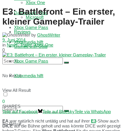
Xbox One
E3: Battlefront – Ein erster,
Games with Gold
Microsoft
kleiner Gameplay-Trailer
Xbox Game Pass
Reviews
by
GhostWriter
9. Juni 2014
Xboxmedia hilft
in
News
,
Trailer
,
Xbox One
Games with Gold
0
Xbox Game Pass
No Result
Xboxmedia hilft
View All Result
0
SHARES
Teile auf Facebook
Teile auf Bluesky
Teile via WhatsApp
EA
war natürlich nicht untätig und hat auf ihrer
E3
-Show auch
No Result
DICE
auf die Bühne geholt und was könnte DICE wohl gezeigt
haben? Genau, Star
Wars Battlefront
für die neuen Konsolen.