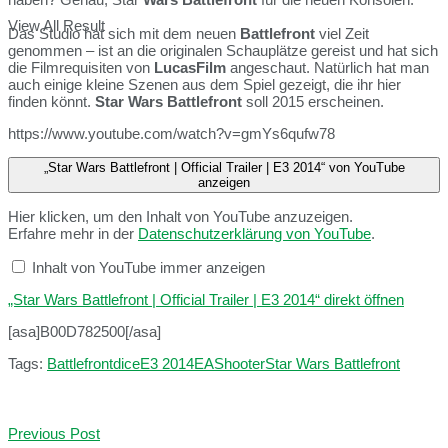
View All Result
Das Studio hat sich mit dem neuen
Battlefront
viel Zeit
genommen – ist an die originalen Schauplätze gereist und hat sich
die Filmrequisiten von
LucasFilm
angeschaut. Natürlich hat man
auch einige kleine Szenen aus dem Spiel gezeigt, die ihr hier
finden könnt.
Star Wars Battlefront
soll 2015 erscheinen.
https://www.youtube.com/watch?v=gmYs6qufw78
„Star Wars Battlefront | Official Trailer | E3 2014“ von YouTube
anzeigen
Hier klicken, um den Inhalt von YouTube anzuzeigen.
Erfahre mehr in der
Datenschutzerklärung von YouTube
.
Inhalt von YouTube immer anzeigen
„Star Wars Battlefront | Official Trailer | E3 2014“ direkt öffnen
[asa]B00D782500[/asa]
Tags:
Battlefront
dice
E3 2014
EA
Shooter
Star Wars Battlefront
Previous Post