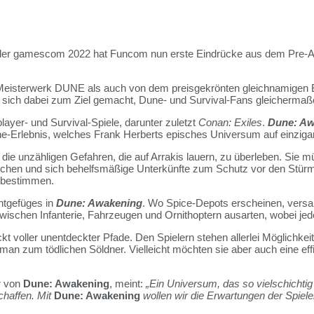
der gamescom 2022 hat Funcom nun erste Eindrücke aus dem Pre-A
-Meisterwerk DUNE als auch von dem preisgekrönten gleichnamigen 
 sich dabei zum Ziel gemacht, Dune- und Survival-Fans gleichermaß
layer- und Survival-Spiele, darunter zuletzt
Conan: Exiles
.
Dune: Aw
-Erlebnis, welches Frank Herberts episches Universum auf einziga
ie unzähligen Gefahren, die auf Arrakis lauern, zu überleben. Sie mü
 suchen und sich behelfsmäßige Unterkünfte zum Schutz vor den Stürm
t bestimmen.
chtgefüges in
Dune: Awakening
. Wo Spice-Depots erscheinen, vers
zwischen Infanterie, Fahrzeugen und Ornithoptern ausarten, wobei j
kt voller unentdeckter Pfade. Den Spielern stehen allerlei Möglichkei
man zum tödlichen Söldner. Vielleicht möchten sie aber auch eine eff
r von
Dune: Awakening
, meint:
„Ein Universum, das so vielschichtig
chaffen. Mit
Dune: Awakening
wollen wir die Erwartungen der Spiel