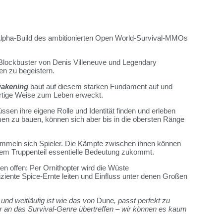
lpha-Build des ambitionierten Open World-Survival-MMOs
Blockbuster von Denis Villeneuve und Legendary
en zu begeistern.
akening
baut auf diesem starken Fundament auf und
rtige Weise zum Leben erweckt.
ssen ihre eigene Rolle und Identität finden und erleben
en zu bauen, können sich aber bis in die obersten Ränge
ammeln sich Spieler. Die Kämpfe zwischen ihnen können
edem Truppenteil essentielle Bedeutung zukommt.
ten offen: Per Ornithopter wird die Wüste
iziente Spice-Ernte leiten und Einfluss unter denen Großen
 und weitläufig ist wie das von
Dune
, passt perfekt zu
er an das Survival-Genre übertreffen – wir können es kaum