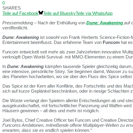
0
SHARES
Teile auf Facebook
Teile auf Bluesky
Teile via WhatsApp
Pressemeldung
– Nach der Enthüllung von
Dune: Awakening
auf 
veröffentlicht.
Dune: Awakening
ist sowohl von Frank Herberts Science-Fiction
Entertainment beeinflusst. Das erfahrene Team von
Funcom
hat es
Funcom entwickelt seit mehr als zwei Jahrzehnten innovative Multip
verknüpft Open World-Survival- mit MMO-Elementen zu einem Dune
In
Dune: Awakening
kämpfen tausende Spieler gleichzeitig darum, d
eine intensive, persönliche Story. Sie beginnen damit, Wasser zu
des Planeten hocharbeiten, wo sie über den Fluss des Spice selbs
Das Spice ist der Kern aller Konflikte, des Fortschritts und des Ma
sich auf kurze Geplänkel beschränken, oder in riesige Schlachten 
Die Wüste verlangt den Spielern allerlei Entscheidungen ab und stec
ausgekundschaftet, mit fortschrittlicher Panzerung und Waffen wird 
Häusern gewinnen – all dies und mehr ist möglich.
Joel Bylos, Chief Creative Officer bei Funcom und Creative Directo
Funcoms Ambitionen, mitreißende offene Multiplayer-Welten zu ers
erwarten, dass sie es endlich spielen können.“