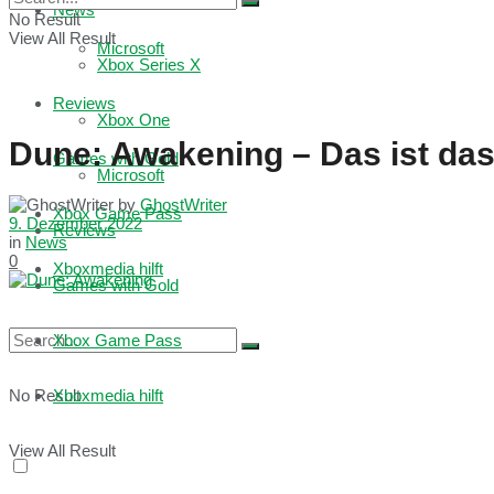
News
No Result
View All Result
Microsoft
Xbox Series X
Reviews
Xbox One
Dune: Awakening – Das ist das
Games with Gold
Microsoft
by
GhostWriter
Xbox Game Pass
9. Dezember 2022
Reviews
in
News
0
Xboxmedia hilft
Games with Gold
Xbox Game Pass
No Result
Xboxmedia hilft
View All Result