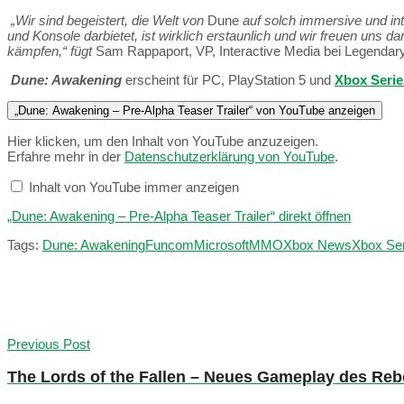
„Wir sind begeistert, die Welt von
Dune
auf solch immersive und in
und Konsole darbietet, ist wirklich erstaunlich und wir freuen uns 
kämpfen,“ fügt
Sam Rappaport, VP, Interactive Media bei Legendary
Dune: Awakening
erscheint für PC, PlayStation 5 und
Xbox Serie
„Dune: Awakening – Pre-Alpha Teaser Trailer“ von YouTube anzeigen
Hier klicken, um den Inhalt von YouTube anzuzeigen.
Erfahre mehr in der
Datenschutzerklärung von YouTube
.
Inhalt von YouTube immer anzeigen
„Dune: Awakening – Pre-Alpha Teaser Trailer“ direkt öffnen
Tags:
Dune: Awakening
Funcom
Microsoft
MMO
Xbox News
Xbox Ser
Previous Post
The Lords of the Fallen – Neues Gameplay des Rebo