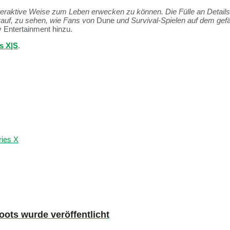
teraktive Weise zum Leben erwecken zu können. Die Fülle an Detail
darauf, zu sehen, wie Fans von
Dune
und Survival-Spielen auf dem gef
 Entertainment hinzu.
s X|S
.
ies X
ots wurde veröffentlicht