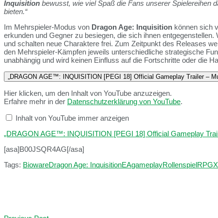
Inquisition
bewusst, wie viel Spaß die Fans unserer Spielereihen 
bieten.“
Im Mehrspieler-Modus von
Dragon Age: Inquisition
können sich v
erkunden und Gegner zu besiegen, die sich ihnen entgegenstellen
und schalten neue Charaktere frei. Zum Zeitpunkt des Releases werd
den Mehrspieler-Kämpfen jeweils unterschiedliche strategische Funk
unabhängig und wird keinen Einfluss auf die Fortschritte oder die 
„DRAGON AGE™: INQUISITION [PEGI 18] Official Gameplay Trailer – Mul
Hier klicken, um den Inhalt von YouTube anzuzeigen.
Erfahre mehr in der
Datenschutzerklärung von YouTube
.
Inhalt von YouTube immer anzeigen
„DRAGON AGE™: INQUISITION [PEGI 18] Official Gameplay Trailer 
[asa]B00JSQR4AG[/asa]
Tags:
Bioware
Dragon Age: Inquisition
EA
gameplay
Rollenspiel
RPG
X