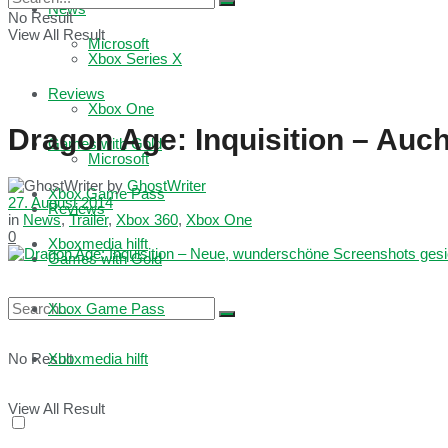
News
No Result
View All Result
Microsoft
Xbox Series X
Reviews
Xbox One
Dragon Age: Inquisition – Auc
Games with Gold
Microsoft
by
GhostWriter
Xbox Game Pass
27. August 2014
Reviews
in
News
,
Trailer
,
Xbox 360
,
Xbox One
0
Xboxmedia hilft
Games with Gold
Xbox Game Pass
No Result
Xboxmedia hilft
View All Result