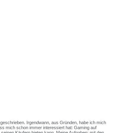
es geschrieben. Irgendwann, aus Gründen, habe ich mich
ss mich schon immer interessiert hat: Gaming auf
me seinen Käufern bieten kann. Meine Aufgaben: mit den