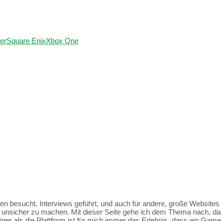
er
Square Enix
Xbox One
ssen besucht, Interviews geführt, und auch für andere, große Websit
et unsicher zu machen. Mit dieser Seite gehe ich dem Thema nach, da
tiger als die Plattform ist für mich immer das Erlebnis, dass ein Ga