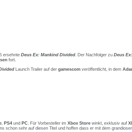
iß ersehnte
Deus Ex: Mankind Divided
. Der Nachfolger zu
Deus Ex
sen
fort.
Divided
Launch Trailer auf der
gamescom
veröffentlicht, in dem
Ada
e
,
PS4
und
PC
. Für Vorbesteller im
Xbox Store
winkt, exklusiv auf
X
uns schon sehr auf diesen Titel und hoffen dass er mit dem grandiose