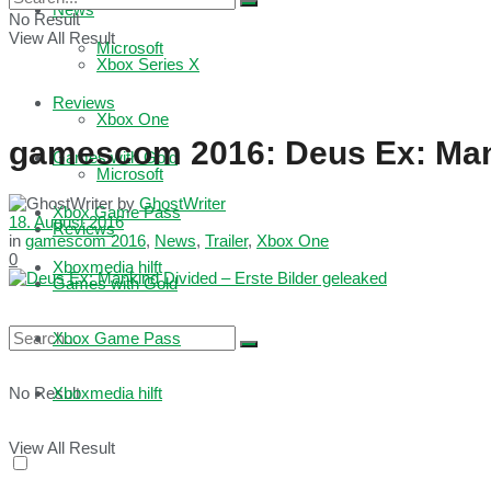
News
No Result
View All Result
Microsoft
Xbox Series X
Reviews
Xbox One
gamescom 2016: Deus Ex: Mank
Games with Gold
Microsoft
by
GhostWriter
Xbox Game Pass
18. August 2016
Reviews
in
gamescom 2016
,
News
,
Trailer
,
Xbox One
0
Xboxmedia hilft
Games with Gold
Xbox Game Pass
No Result
Xboxmedia hilft
View All Result