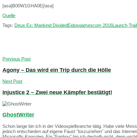
[asa]B00W1GHA0E[/asa]
Quelle
Tags:
Deus Ex: Mankind Divided
Eidos
gamescom 2016
Launch-Trail
Previous Post
Agony – Das wird ein Trip durch die Hölle
Next Post
Injustice 2 – Zwei neue Kämpfer bestätigt!
GhostWriter
Schon lange bin ich in der Videospielbranche tätig. Habe viele Me
jedoch entschieden auf eigene Faust "loszuziehen" und das Intern
Microsofts Konsolen. Ein "Fanboy" bin ich deshalb nicht, denn wich