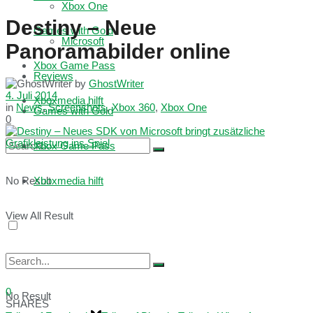
Xbox One
Destiny – Neue
Games with Gold
Microsoft
Panoramabilder online
Xbox Game Pass
Reviews
by
GhostWriter
4. Juli 2014
Xboxmedia hilft
in
News
,
Screenshots
,
Xbox 360
,
Xbox One
Games with Gold
0
Xbox Game Pass
No Result
Xboxmedia hilft
View All Result
0
No Result
SHARES