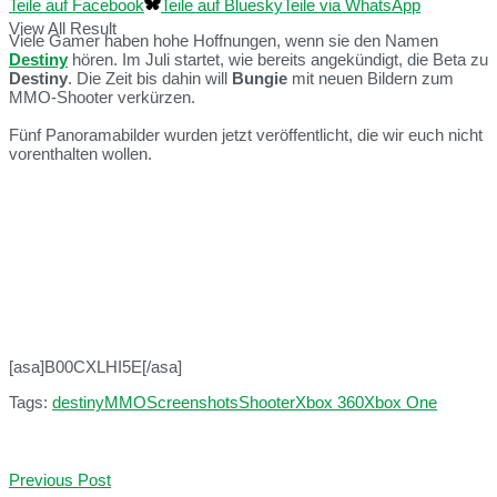
Teile auf Facebook
Teile auf Bluesky
Teile via WhatsApp
View All Result
Viele Gamer haben hohe Hoffnungen, wenn sie den Namen
Destiny
hören. Im Juli startet, wie bereits angekündigt, die Beta zu
Destiny
. Die Zeit bis dahin will
Bungie
mit neuen Bildern zum
MMO-Shooter verkürzen.
Fünf Panoramabilder wurden jetzt veröffentlicht, die wir euch nicht
vorenthalten wollen.
[asa]B00CXLHI5E[/asa]
Tags:
destiny
MMO
Screenshots
Shooter
Xbox 360
Xbox One
Previous Post